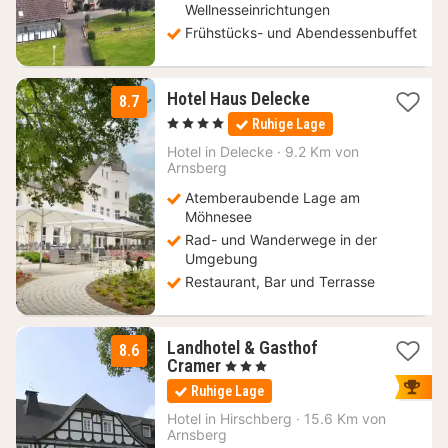
Wellnesseinrichtungen
Frühstücks- und Abendessenbuffet
1
Hotel Haus Delecke
8.7
Nacht
, 4 Sterne
Ruhige Lage
ab
135,30
Hotel in
Delecke
·
9.2 Km von
Arnsberg
€
Atemberaubende Lage am
Möhnesee
Rad- und Wanderwege in der
Umgebung
Restaurant, Bar und Terrasse
Landhotel & Gasthof
8.6
1
Cramer
, 3 Sterne
Nacht
Ruhige Lage
ab
115
Hotel in
Hirschberg
·
15.6 Km von
Arnsberg
€