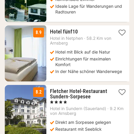
Ideale Lage für Wanderungen und
Radtouren
1
Hotel fünf10
8.9
Nacht
Hotel in
Netphen
·
58.2 Km von
ab
Arnsberg
114
Hotel mit Blick auf die Natur
€
Einrichtungen für maximalen
Komfort
In der Nähe schöner Wanderwege
Fletcher Hotel-Restaurant
8.2
1
Sundern-Sorpesee
Nacht
, 4 Sterne
ab
Hotel in
Sundern (Sauerland)
·
9.2 Km
64
von Arnsberg
€
Direkt am Sorpesee gelegen
Restaurant mit Seeblick