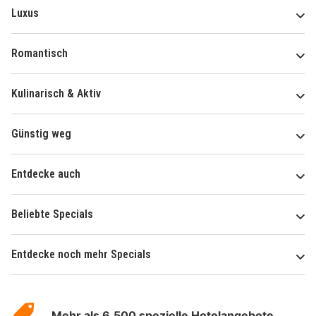
Luxus
Romantisch
Kulinarisch & Aktiv
Günstig weg
Entdecke auch
Beliebte Specials
Entdecke noch mehr Specials
Über
Hotelspecials
Mehr als 6.500 spezielle Hotelangebote