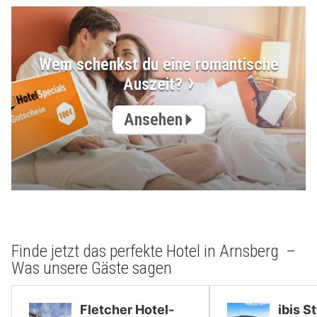
Wem schenkst du eine romantische
Auszeit?
Ansehen
Finde jetzt das perfekte Hotel in Arnsberg –
Was unsere Gäste sagen
Fletcher Hotel-
ibis S