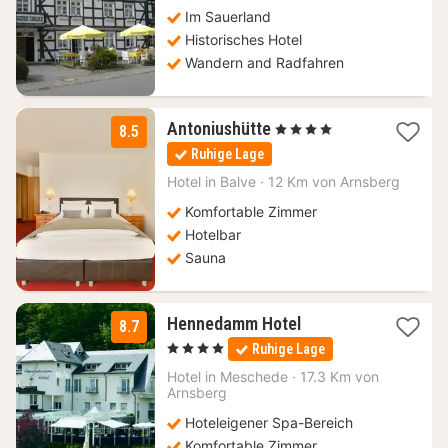
Im Sauerland
Historisches Hotel
Wandern and Radfahren
1
Antoniushütte
, 4 Sterne
8.5
Nacht
Ruhige Lage
ab
143
Hotel in
Balve
·
12 Km von Arnsberg
€
Komfortable Zimmer
Hotelbar
Sauna
3
Hennedamm Hotel
8.7
Nächte
, 4 Sterne
Ruhige Lage
ab
106
Hotel in
Meschede
·
17.3 Km von
Arnsberg
€
Hoteleigener Spa-Bereich
Komfortable Zimmer