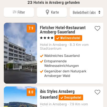
23
Hotels in Arnsberg gefunden
Filter
Karte
Fletcher Hotel-Restaurant
7.9
1
Arnsberg-Sauerland
Nacht
, 4 Sterne
Wellnesshotel
ab
99
Hotel in
Arnsberg
·
8.3 Km vom
Stadtzentrum
€
Waldreiches Sauerland
Entspannende
Wellnesseinrichtungen
Gegenüber dem Naturpark
Arnsberger Wald
ibis Styles Arnsberg
8.0
3
Sauerland
Designhotel
Nächte
ab
Hotel in
Arnsberg
·
7.9 Km vom