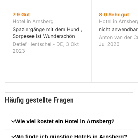
von
von
7.9
Gut
8.0
Sehr gut
10,
10,
Hotel in Arnsberg
Hotel in Arnsber
Spaziergänge mit dem Hund ,
nicht anwendbar
Sorpesee ist Wunderschön
Anton van der Cr
Detlef Hentschel ‐ DE, 3 Okt
Jul 2026
2023
Häufig gestellte Fragen
Wie viel kostet ein Hotel in Arnsberg?
Wo finde ich günstige Hotels in Arnsberg?