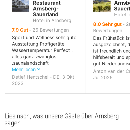
Restaurant
Arnsb
Arnsberg-
Sauer
Sauerland
Hotel i
Hotel in Arnsberg
von
8.0
Sehr gut
‐
2
von
7.9
Gut
‐
26
Bewertungen
10,
Bewertungen
10,
Sport und Wellness sehr gute
Das Frühstück is
Ausstattung Profigeräte
ausgezeichnet, 
Wassertemperatur Perfect ,
ist freundlich un
alles ganz zwanglos
hilfsbereit und s
.saunalandschaft
gut Niederländis
hydrojetmassage. Perfect
Mehr lesen
Anton van der Cr
Detlef Hentschel ‐ DE, 3 Okt
Jul 2026
2023
Lies nach, was unsere Gäste über Arnsberg
sagen