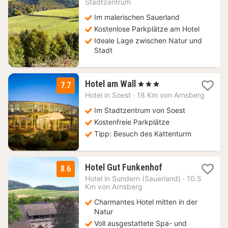
Stadtzentrum
52,67
€
Im malerischen Sauerland
Kostenlose Parkplätze am Hotel
Ideale Lage zwischen Natur und
Stadt
1
Hotel am Wall
, 3 Sterne
7.7
Nacht
Hotel in
Soest
·
18 Km von Arnsberg
ab
81,86
Im Stadtzentrum von Soest
€
Kostenfreie Parkplätze
Tipp: Besuch des Kattenturm
1
Hotel Gut Funkenhof
8.6
Nacht
Hotel in
Sundern (Sauerland)
·
10.5
ab
Km von Arnsberg
95
Charmantes Hotel mitten in der
€
Natur
Voll ausgestattete Spa- und