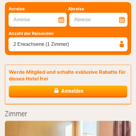
Anreise
Abreise
Anreise
Abreise
Anzahl der Reisenden
2 Erwachsene (1 Zimmer)
Werde Mitglied und schalte exklusive Rabatte für
dieses Hotel frei
Anmelden
Zimmer