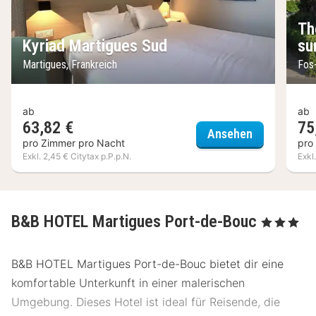
Th
Kyriad Martigues Sud
su
Martigues, Frankreich
Fos
ab
ab
63,82 €
75
Kyriad Mart
Ansehen
pro Zimmer pro Nacht
pro
Exkl. 2,45 € Citytax p.P.p.N.
Exkl
B&B HOTEL Martigues Port-de-Bouc
, 3 Sterne
B&B HOTEL Martigues Port-de-Bouc bietet dir eine
komfortable Unterkunft in einer malerischen
Umgebung. Dieses Hotel ist ideal für Reisende, die