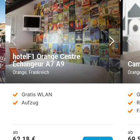
chstes Bild
Vorheriges Bild
Nächstes 
Vo
hotelF1 Orange Centre
Échangeur A7 A9
Cam
Orange, Frankreich
Orange
Gratis WLAN
G
Aufzug
R
F
ab
ab
62,18 €
69,