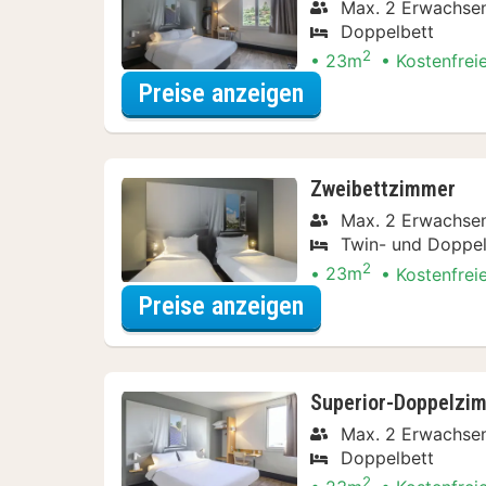
Max. 2 Erwachse
Doppelbett
2
23m
Kostenfrei
für Doppelzimmer
Preise anzeigen
Zweibettzimmer
Max. 2 Erwachse
Twin- und Doppel
2
23m
Kostenfrei
für Zweibettzimm
Preise anzeigen
Superior-Doppelzi
Max. 2 Erwachse
Doppelbett
2