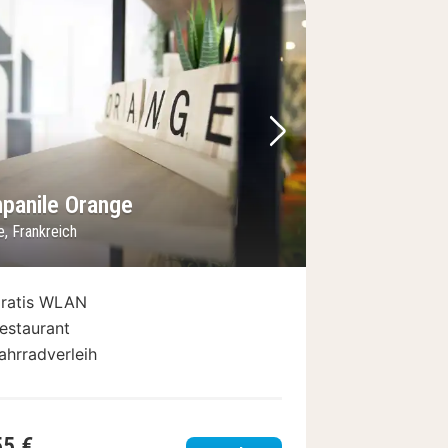
Bild
rheriges Bild
Nächstes Bild
panile Orange
, Frankreich
ratis WLAN
estaurant
ahrradverleih
55 €