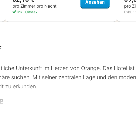
s Orange Centre Echangeur A7 A9
hotelF1 Oran
Ansehen
pro Zimmer pro Nacht
pro Z
Inkl. Citytax
Exkl. 1
e
iche Unterkunft im Herzen von Orange. Das Hotel ist i
äre suchen. Mit seiner zentralen Lage und den modern
dt zu erkunden.
e
 in einer erstklassigen Lage, nur wenige Gehminuten 
iken Theater von Orange und der Kathedrale Notre-D
Entdeckungen. Öffentliche Verkehrsmittel sind leicht zu