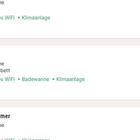
ne
es WiFi
Klimaanlage
ne
bett
es WiFi
Badewanne
Klimaanlage
er
mmer
ne