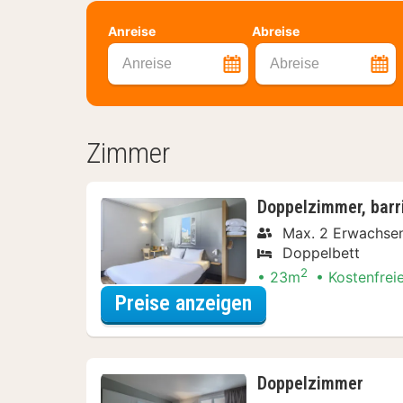
Anreise
Abreise
Anreise
Abreise
Zimmer
Doppelzimmer, barri
Max. 2 Erwachse
Doppelbett
2
23m
Kostenfrei
für Doppelzimmer,
Preise anzeigen
Doppelzimmer