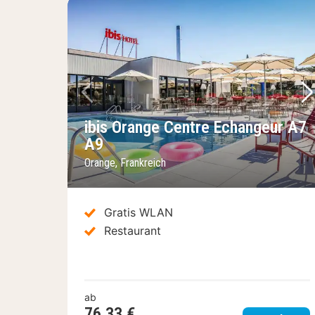
Vorheriges Bild
Nä
ibis Orange Centre Echangeur A7
A9
Orange, Frankreich
Gratis WLAN
Restaurant
ab
76,33 €