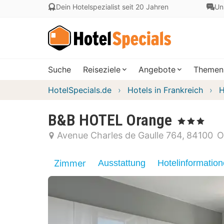
Dein Hotelspezialist seit 20 Jahren
Un
Suche
Reiseziele
Angebote
Themen
HotelSpecials.de
Hotels in Frankreich
H
B&B HOTEL Orange
, 3 Sterne
Avenue Charles de Gaulle 764
84100
O
Zimmer
Ausstattung
Hotelinformatio