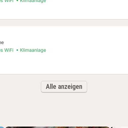
es WiFi
Klimaanlage
pelzimmer
ne
es WiFi
Klimaanlage
er
Alle anzeigen