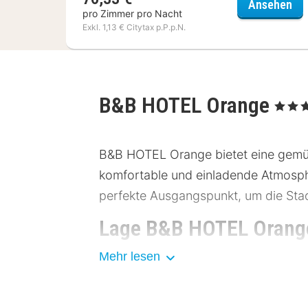
ibi
Ansehen
pro Zimmer pro Nacht
Exkl. 1,13 € Citytax p.P.p.N.
B&B HOTEL Orange
, 3 Stern
B&B HOTEL Orange bietet eine gemütl
komfortable und einladende Atmosph
perfekte Ausgangspunkt, um die Sta
Lage B&B HOTEL Orang
Mehr lesen
Das B&B HOTEL Orange befindet sich
zu Sehenswürdigkeiten wie dem ant
idealen Ausgangspunkt für kulturelle 