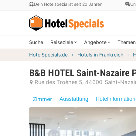
Dein Hotelspezialist seit 20 Jahren
Un
Suche
Reiseziele
Angebote
Themen
HotelSpecials.de
Hotels in Frankreich
H
B&B HOTEL Saint-Nazaire P
Rue des Troènes 5
44600
Saint-Nazai
Zimmer
Ausstattung
Hotelinformatio