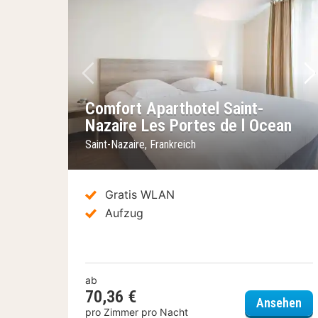
Vorheriges Bild
Nä
Comfort Aparthotel Saint-
Nazaire Les Portes de l Ocean
Saint-Nazaire, Frankreich
Gratis WLAN
Aufzug
ab
70,36 €
Com
Ansehen
pro Zimmer pro Nacht