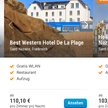
chstes Bild
Vorheriges Bild
Nächstes 
Vo
Holi
Best Western Hotel De La Plage
Naz
Saint-Nazaire, Frankreich
Saint-
Gratis WLAN
G
Restaurant
A
Aufzug
ab
ab
110,10 €
103
fort Aparthotel Saint-Nazaire Les Portes de l Ocean
Best Western 
Ansehen
pro Zimmer pro Nacht
pro Z