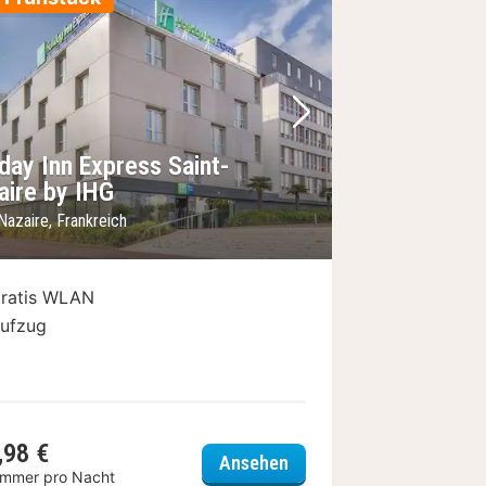
Bild
rheriges Bild
Nächstes Bild
day Inn Express Saint-
aire by IHG
Nazaire, Frankreich
ratis WLAN
ufzug
,98 €
Hotel De La Plage
Holiday Inn Express Sain
Ansehen
immer pro Nacht