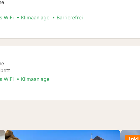
ne
s WiFi
Klimaanlage
Barrierefrei
, barrierearm
ne
bett
s WiFi
Klimaanlage
er
Inkl