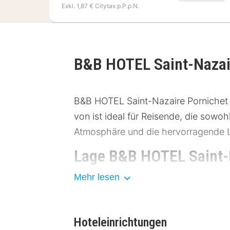
Exkl. 1,87 € Citytax p.P.p.N.
B&B HOTEL Saint-Nazai
B&B HOTEL Saint-Nazaire Pornichet b
von ist ideal für Reisende, die sow
Atmosphäre und die hervorragende 
Lage B&B HOTEL Saint-
Mehr lesen
Das B&B HOTEL Saint-Nazaire Pornich
deinen Aufenthalt macht. In der Umg
Attraktionen. Dank der guten Anbindu
Hoteleinrichtungen
Parkplätzen, ist das Hotel leicht erre