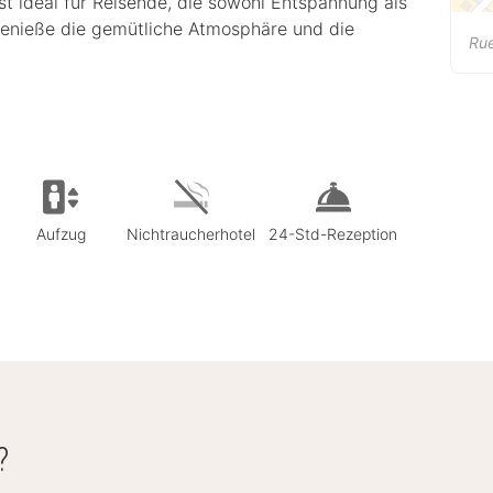
st ideal für Reisende, die sowohl Entspannung als
Genieße die gemütliche Atmosphäre und die
Rue
Aufzug
Nichtraucherhotel
24-Std-Rezeption
?