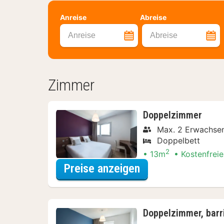
Anreise
Abreise
Anreise
Abreise
Zimmer
Doppelzimmer
Max. 2 Erwachse
Doppelbett
2
13m
Kostenfreie
für Doppelzimmer
Preise anzeigen
Doppelzimmer, barr