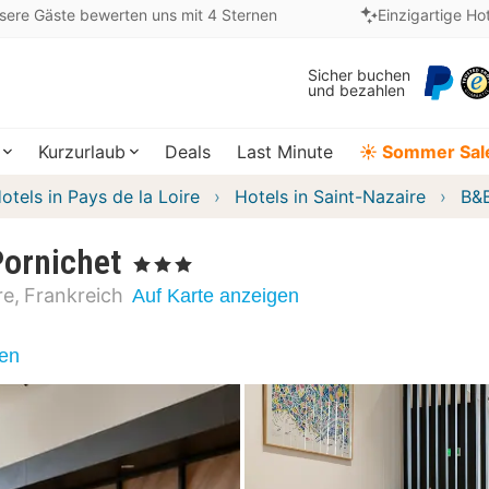
sere Gäste bewerten uns mit 4 Sternen
Einzigartige Ho
Sicher buchen
und bezahlen
Kurzurlaub
Deals
Last Minute
☀️ Sommer Sal
otels in Pays de la Loire
Hotels in Saint-Nazaire
B&B
ornichet
, 3 Sterne
re
Frankreich
Auf Karte anzeigen
nen