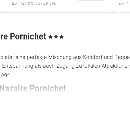
Exkl. 1,87 € Citytax p.P.p.N.
Exkl. 1
re Pornichet
, 3 Sterne
ietet eine perfekte Mischung aus Komfort und Bequem
ohl Entspannung als auch Zugang zu lokalen Attraktione
Lage.
Nazaire Pornichet
et liegt nur wenige Minuten vom Stadtzentrum entfern
ebung findest du zahlreiche Sehenswürdigkeiten, daru
ng an öffentliche Verkehrsmittel, wie Busse und Züge,
ichbar.