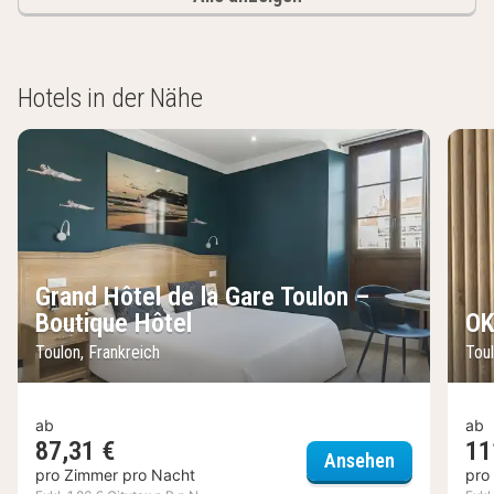
Hotels in der Nähe
Grand Hôtel de la Gare Toulon –
Boutique Hôtel
OK
Toulon, Frankreich
Toul
ab
ab
87,31 €
11
Grand Hôtel 
Ansehen
pro Zimmer pro Nacht
pro