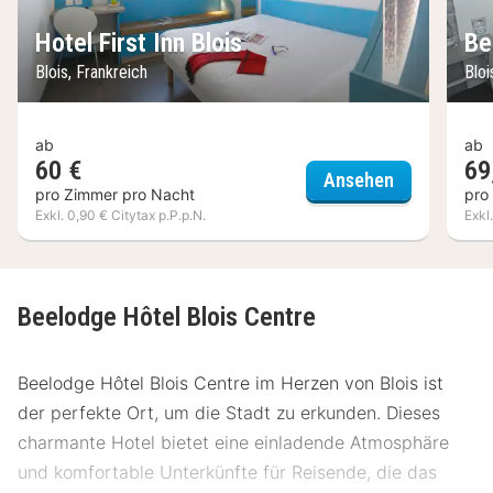
Hotel First Inn Blois
Be
Blois, Frankreich
Bloi
ab
ab
60 €
69
Hotel First I
Ansehen
pro Zimmer pro Nacht
pro
Exkl. 0,90 € Citytax p.P.p.N.
Exkl
Beelodge Hôtel Blois Centre
Beelodge Hôtel Blois Centre im Herzen von Blois ist
der perfekte Ort, um die Stadt zu erkunden. Dieses
charmante Hotel bietet eine einladende Atmosphäre
und komfortable Unterkünfte für Reisende, die das