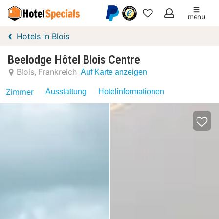
menu
Meine
Hotels in Blois
Favoriten
Beelodge Hôtel Blois Centre
Blois
Frankreich
Auf Karte anzeigen
Zimmer
Ausstattung
Hotelinformationen