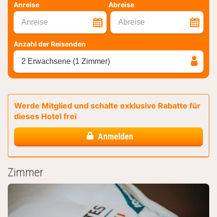
Anreise
Abreise
Anreise
Abreise
Anzahl der Reisenden
2 Erwachsene (1 Zimmer)
Werde Mitglied und schalte exklusive Rabatte für
dieses Hotel frei
Anmelden
Zimmer