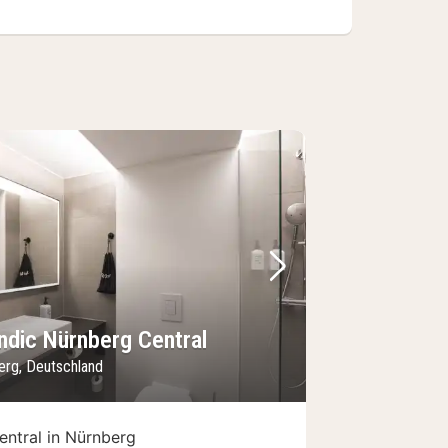
Bild
rheriges Bild
Nächstes Bild
ndic Nürnberg Central
erg, Deutschland
entral in Nürnberg