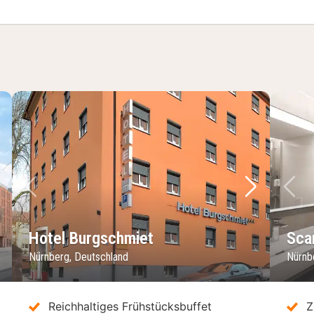
chstes Bild
Vorheriges Bild
Nächstes 
Vo
Hotel Burgschmiet
Sca
Nürnberg, Deutschland
Nürnb
Reichhaltiges Frühstücksbuffet
Z