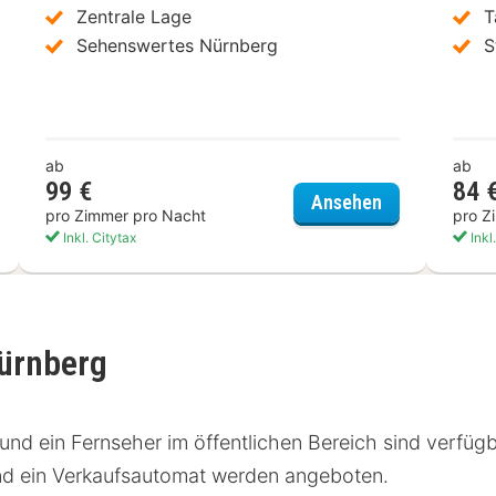
Zentrale Lage
T
Sehenswertes Nürnberg
S
ab
ab
99 €
84 
o Nürnberg Hauptbahnhof
Hotel Burgsch
Ansehen
pro Zimmer pro Nacht
pro Z
Inkl. Citytax
Inkl
Nürnberg
und ein Fernseher im öffentlichen Bereich sind verfüg
nd ein Verkaufsautomat werden angeboten.