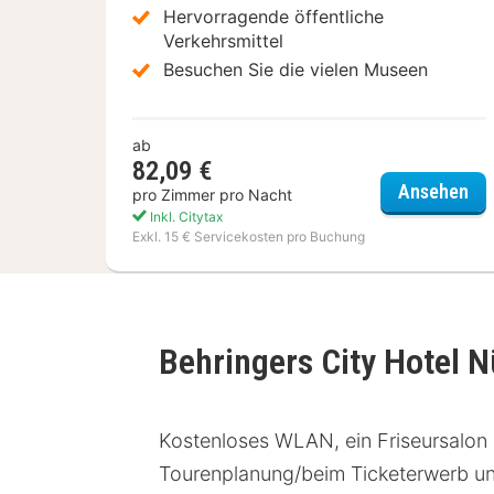
Hervorragende öffentliche
Verkehrsmittel
Besuchen Sie die vielen Museen
ab
82,09 €
a&
Ansehen
pro Zimmer pro Nacht
Inkl. Citytax
Exkl. 15 € Servicekosten pro Buchung
Behringers City Hotel 
Kostenloses WLAN, ein Friseursalon 
Tourenplanung/beim Ticketerwerb u