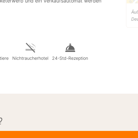
cketerwerb und ein Verkaufsautomat werden
Äuß
De
tiere
Nichtraucherhotel
24-Std-Rezeption
?