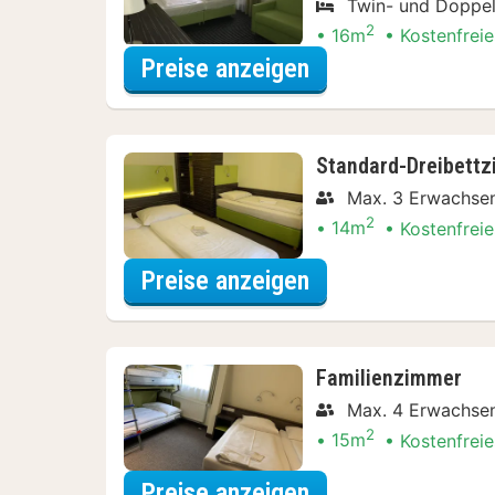
Twin- und Doppel
2
16m
Kostenfreie
für Doppel- oder
Preise anzeigen
Standard-Dreibett
Max. 3 Erwachse
2
14m
Kostenfreie
für Standard-Dre
Preise anzeigen
Familienzimmer
Max. 4 Erwachse
2
15m
Kostenfreie
für Familienzimm
Preise anzeigen