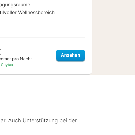
agungsräume
tilvoller Wellnessbereich
€
miet
Scandic Nürnberg Centra
Ansehen
immer pro Nacht
. Citytax
bar. Auch Unterstützung bei der