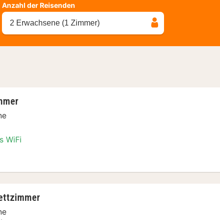
Anzahl der Reisenden
2 Erwachsene (1 Zimmer)
mmer
ne
s WiFi
pelzimmer
bettzimmer
ne