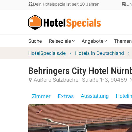
Dein Hotelspezialist seit 20 Jahren
Un
Suche
Reiseziele
Angebote
Themen
HotelSpecials.de
Hotels in Deutschland
Behringers City Hotel Nürn
Äußere Sulzbacher Straße 1-3
90489
Zimmer
Extras
Ausstattung
Hoteli