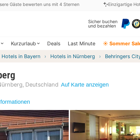
sere Gäste bewerten uns mit 4 Sternen
Einzigartige Ho
Sicher buchen
und bezahlen
Kurzurlaub
Deals
Last Minute
☀️ Sommer Sal
Hotels in Bayern
Hotels in Nürnberg
Behringers Cit
berg
Nürnberg
Deutschland
Auf Karte anzeigen
nformationen