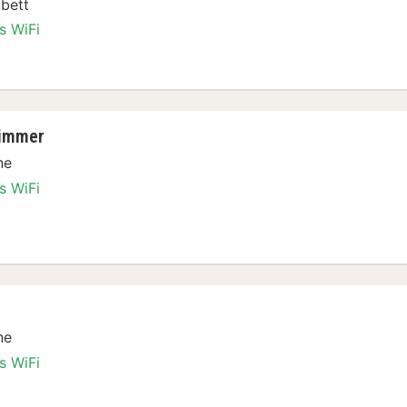
bett
s WiFi
 Zweibettzimmer
zimmer
ne
s WiFi
ibettzimmer
ne
s WiFi
er