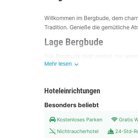
Willkommen im Bergbude, dem charma
Tradition. Genieße die gemütliche A
Lage Bergbude
Das Bergbude liegt zentral, nur weni
Mehr lesen
ist bequem zu Fuß erreichbar. In der
unvergesslich machen. Öffentliche V
vorhanden.
Hoteleinrichtungen
Altstadt: 300 Meter
Besonders beliebt
Museum der Moderne: 500 Met
Stadtpark: 700 Meter
Kostenloses Parken
Gratis
Kunstgalerie: 1 Kilometer
Historisches Schloss: 1,5 Kilom
Nichtraucherhotel
24-Std-R