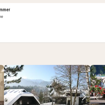
immer
ne
bettzimmer
chstes Bild
Vorheriges Bild
Nächstes 
Vo