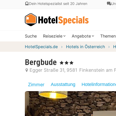
Dein Hotelspezialist seit 20 Jahren
Un
Suche
Reiseziele
Angebote
Themen
HotelSpecials.de
Hotels in Österreich
H
Bergbude
, 3 Sterne
Egger Straße 31
9581
Finkenstein am 
Zimmer
Ausstattung
Hotelinformatio