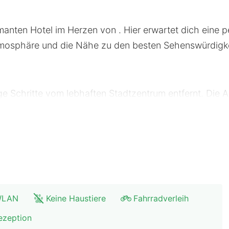
nten Hotel im Herzen von . Hier erwartet dich eine 
tmosphäre und die Nähe zu den besten Sehenswürdigke
ge Schritte vom lebhaften Stadtzentrum entfernt. Die A
 Nähe findest du zahlreiche Museen und kulturelle Highl
erkehrsmittel wie Bus und Bahn sind leicht zugänglich
er
 WLAN
Keine Haustiere
Fahrradverleih
eter
ezeption