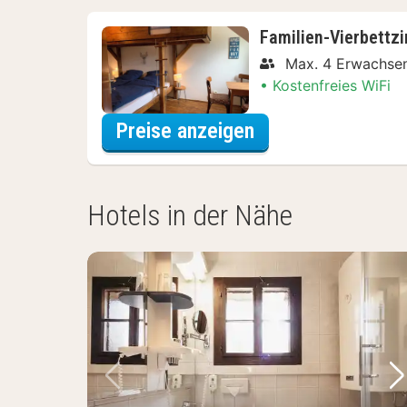
Familien-Vierbettz
Max. 4 Erwachse
Kostenfreies WiFi
für Familien-Vier
Preise anzeigen
Hotels in der Nähe
Vorheriges Bild
Nä