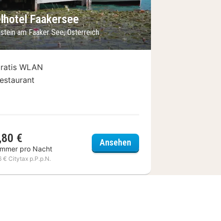
elhotel Faakersee
nstein am Faaker See, Österreich
ratis WLAN
estaurant
,80 €
dorf Schönleitn
Inselhotel Faakersee
Ansehen
immer pro Nacht
6 € Citytax p.P.p.N.