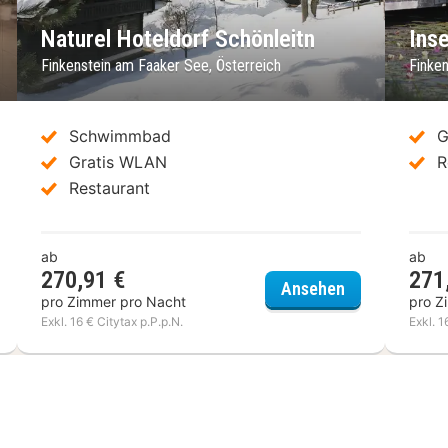
Naturel Hoteldorf Schönleitn
Ins
Finkenstein am Faaker See, Österreich
Finke
Schwimmbad
G
Gratis WLAN
R
Restaurant
ab
ab
270,91 €
271
urel Hoteldorf Seeleitn
Naturel Hotel
Ansehen
pro Zimmer pro Nacht
pro Z
Exkl. 16 € Citytax p.P.p.N.
Exkl. 1