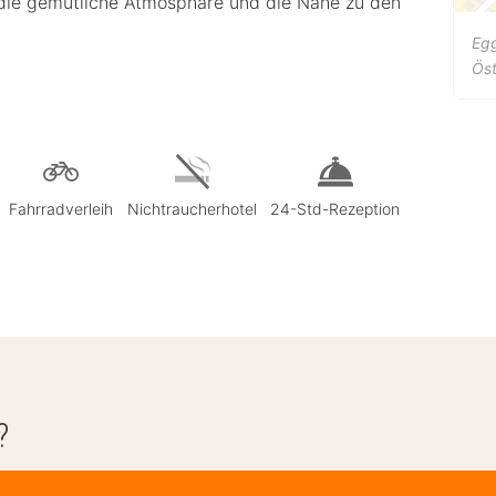
 die gemütliche Atmosphäre und die Nähe zu den
Egg
Öst
Fahrradverleih
Nichtraucherhotel
24-Std-Rezeption
?