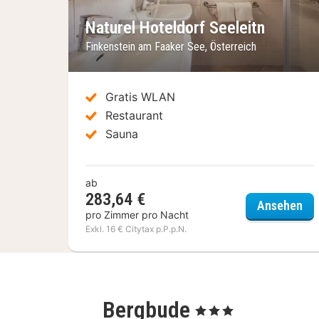
Naturel Hoteldorf Seeleitn
Finkenstein am Faaker See, Österreich
Gratis WLAN
Restaurant
Sauna
ab
283,64 €
Nat
Ansehen
pro Zimmer pro Nacht
Exkl. 16 € Citytax p.P.p.N.
Bergbude
, 3 Sterne