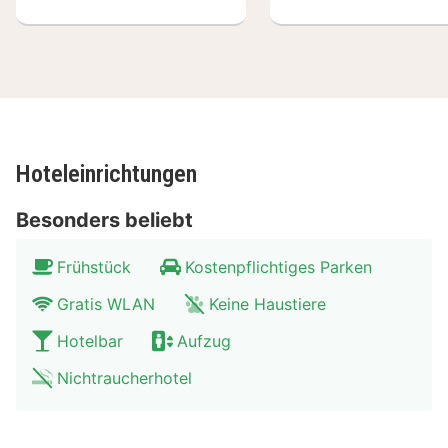
Stadtzentrum. Im Genfer Zentrum finden Sie ebenfalls
eine authentische Stadtbrauerrei, wo Sie echtes
Belgisches Bier kosten können. Das märchenhafte
Zentrum von Genf kann auch vom Wasser aus
bewundert werden. Mit dem Boot können Sie eine Tour
über die Genfer Gewässer unternehmen.
Hoteleinrichtungen
Besonders beliebt
Frühstück
Kostenpflichtiges Parken
Gratis WLAN
Keine Haustiere
Hotelbar
Aufzug
Nichtraucherhotel