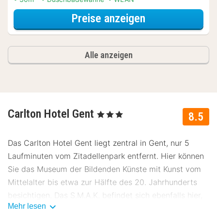
für Late Check-
Preise anzeigen
Alle anzeigen
Carlton Hotel Gent
, 3 Sterne
8.5
Das Carlton Hotel Gent liegt zentral in Gent, nur 5
Laufminuten vom Zitadellenpark entfernt. Hier können
Sie das Museum der Bildenden Künste mit Kunst vom
Mittelalter bis etwa zur Hälfte des 20. Jahrhunderts
besichtigen. Das S.M.A.K. befindet sich ebenfalls hier,
Mehr lesen
ein Museum für moderne Kunst. In diesem Museum