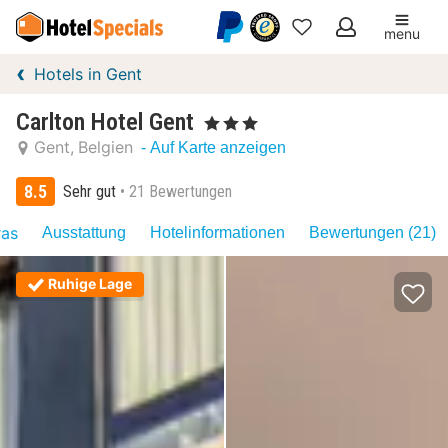
menu
Meine
Hotels in Gent
Favoriten
Carlton Hotel Gent
, 3 Sterne
Gent
Belgien
- Auf Karte anzeigen
8.5
Sehr gut
21 Bewertungen
ras
Ausstattung
Hotelinformationen
Bewertungen (21)
Ruhige Lage