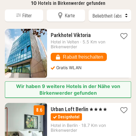
10
Hotels in Birkenwerder gefunden
Filter
Karte
1
Parkhotel Viktoria
Nacht
Hotel in
Velten
·
5.5 Km von
ab
Birkenwerder
63,55
€
Rabatt freischalten
Gratis WLAN
Wir haben 9 weitere Hotels in der Nähe von
Birkenwerder gefunden
1
Urban Loft Berlin
, 4 Sterne
8.6
Nacht
Designhotel
ab
63
Hotel in
Berlin
·
18.7 Km von
Birkenwerder
€