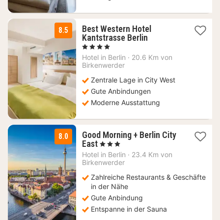
Best Western Hotel
8.5
1
Kantstrasse Berlin
Nacht
, 4 Sterne
ab
Hotel in
Berlin
·
20.6 Km von
102
Birkenwerder
€
Zentrale Lage in City West
Gute Anbindungen
Moderne Ausstattung
Good Morning + Berlin City
8.0
1
East
, 3 Sterne
Nacht
Hotel in
Berlin
·
23.4 Km von
ab
Birkenwerder
55,90
Zahlreiche Restaurants & Geschäfte
€
in der Nähe
Gute Anbindung
Entspanne in der Sauna