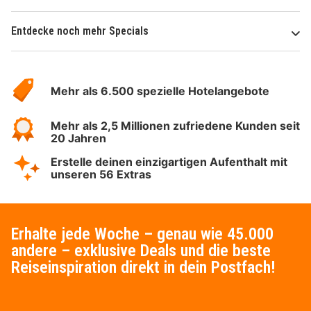
Entdecke noch mehr Specials
Über
Hotelspecials
Mehr als 6.500 spezielle Hotelangebote
Mehr als 2,5 Millionen zufriedene Kunden seit
20 Jahren
Erstelle deinen einzigartigen Aufenthalt mit
unseren 56 Extras
Erhalte jede Woche – genau wie 45.000
andere – exklusive Deals und die beste
Reiseinspiration direkt in dein Postfach!