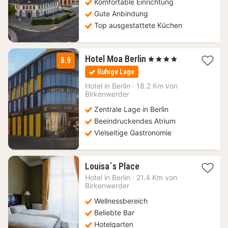
Komfortable Einrichtung
Gute Anbindung
Top ausgestattete Küchen
2
Hotel Moa Berlin
, 4 Sterne
8.9
Nächte
Ruhige Lage
ab
99,01
Hotel in
Berlin
·
18.2 Km von
Birkenwerder
€
Zentrale Lage in Berlin
Beeindruckendes Atrium
Vielseitige Gastronomie
1
Louisa´s Place
Nacht
Hotel in
Berlin
·
21.4 Km von
ab
Birkenwerder
327,88
Wellnessbereich
€
Beliebte Bar
Hotelgarten