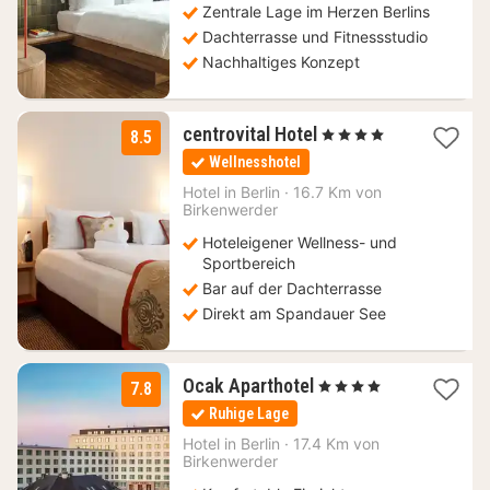
Zentrale Lage im Herzen Berlins
Dachterrasse und Fitnessstudio
Nachhaltiges Konzept
1
centrovital Hotel
, 4 Sterne
8.5
Nacht
Wellnesshotel
ab
160,18
Hotel in
Berlin
·
16.7 Km von
Birkenwerder
€
Hoteleigener Wellness- und
Sportbereich
Bar auf der Dachterrasse
Direkt am Spandauer See
1
Ocak Aparthotel
, 4 Sterne
7.8
Nacht
Ruhige Lage
ab
80
Hotel in
Berlin
·
17.4 Km von
Birkenwerder
€