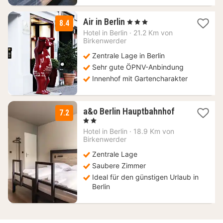
1
Air in Berlin
, 3 Sterne
8.4
Nacht
Hotel in
Berlin
·
21.2 Km von
ab
Birkenwerder
112,88
Zentrale Lage in Berlin
€
Sehr gute ÖPNV-Anbindung
Innenhof mit Gartencharakter
2
a&o Berlin Hauptbahnhof
7.2
Nächte
, 2 Sterne
ab
Hotel in
Berlin
·
18.9 Km von
79,63
Birkenwerder
€
Zentrale Lage
Saubere Zimmer
Ideal für den günstigen Urlaub in
Berlin