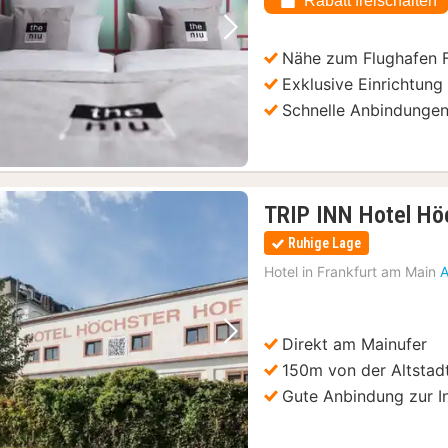
Rabatt freischalten
Vorheriges Bild
Nächstes Bild
Nähe zum Flughafen 
Exklusive Einrichtung
Schnelle Anbindungen
TRIP INN Hotel Hö
Ruhige Lage
Hotel in
Frankfurt am Main
A
Direkt am Mainufer
Vorheriges Bild
Nächstes Bild
150m von der Altstadt
Gute Anbindung zur I