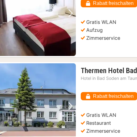
Rabatt freischalten
€
Vorheriges Bild
Nächstes Bild
Gratis WLAN
Aufzug
Zimmerservice
Thermen Hotel Bad
Hotel in
Bad Soden am Tau
Rabatt freischalten
Vorheriges Bild
Nächstes Bild
Gratis WLAN
Restaurant
Zimmerservice