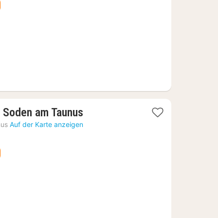
1
 Soden am Taunus
Nacht
nus
Auf der Karte anzeigen
ab
80,65
€