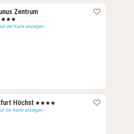
unus Zentrum
2
, 3 Sterne
Nächte
Auf der Karte anzeigen
ab
79
€
1
kfurt Höchst
, 4 Sterne
Nacht
uf der Karte anzeigen
ab
104
€