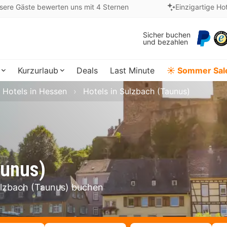
sere Gäste bewerten uns mit 4 Sternen
Einzigartige Ho
Sicher buchen
und bezahlen
Kurzurlaub
Deals
Last Minute
☀️ Sommer Sal
Hotels in Hessen
Hotels in Sulzbach (Taunus)
aunus)
Sulzbach (Taunus) buchen