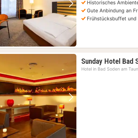
Historisches Ambiente
Vorheriges Bild
Nächstes Bild
Gute Anbindung an Fr
Frühstücksbuffet und
Sunday Hotel Bad 
Hotel in
Bad Soden am Tau
it Kommentar
(2)
xpress Bus Ticket
(2)
Vorheriges Bild
Nächstes Bild
Englisch
(2)
ten Preis
(2)
EN FOODSPOTS
(2)
icket
(2)