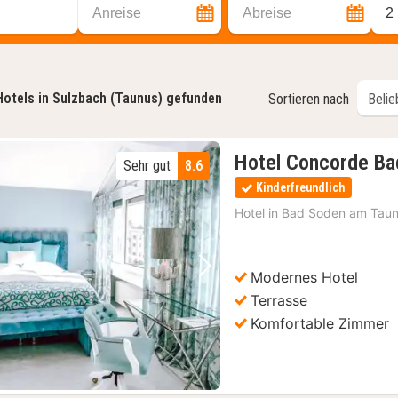
Anreise
Abreise
2
Hotels in Sulzbach (Taunus) gefunden
Sortieren nach
Hotel Concorde Ba
Sehr gut
8.6
Kinderfreundlich
Hotel in
Bad Soden am Tau
Modernes Hotel
Vorheriges Bild
Nächstes Bild
Terrasse
Komfortable Zimmer