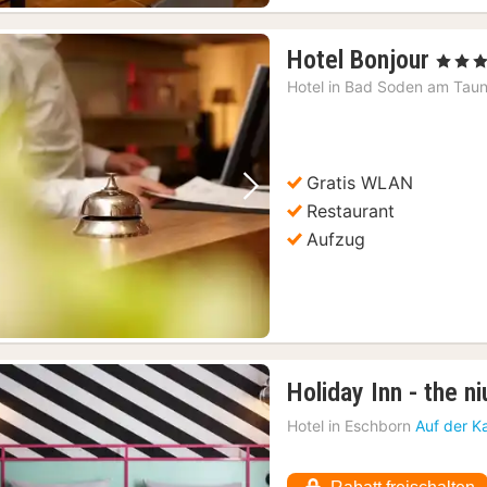
1
Hotel Bonjour
, 4 Stern
Nach
Hotel in
Bad Soden am Tau
ab
150,
€
Gratis WLAN
Vorheriges Bild
Nächstes Bild
Restaurant
Aufzug
Holiday Inn - the ni
Hotel in
Eschborn
Auf der K