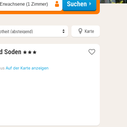
Suchen
 Erwachsene (1 Zimmer)
Karte
1
d Soden
, 3 Sterne
Nacht
ab
nus
Auf der Karte anzeigen
102,47
€