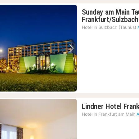
Sunday am Main Ta
Frankfurt/Sulzbach
Hotel in
Sulzbach (Taunus)
Vorheriges Bild
Nächstes Bild
Lindner Hotel Fran
Hotel in
Frankfurt am Main
A