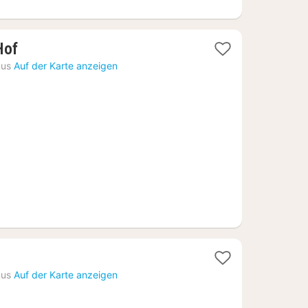
1
Hof
Nacht
nus
Auf der Karte anzeigen
ab
67,29
€
nus
Auf der Karte anzeigen