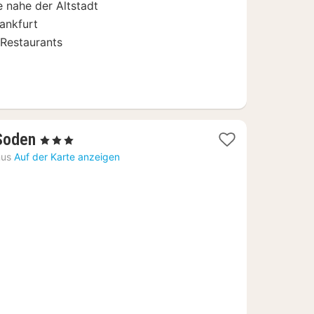
 nahe der Altstadt
ankfurt
 Restaurants
1
Soden
, 3 Sterne
Nacht
nus
Auf der Karte anzeigen
ab
95,78
€