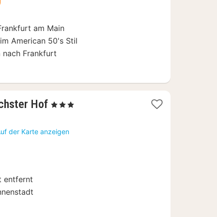
€
Frankfurt am Main
 im American 50's Stil
 nach Frankfurt
1
chster Hof
, 3 Sterne
Nacht
ab
uf der Karte anzeigen
91
€
 entfernt
nnenstadt