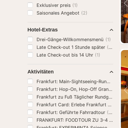
Exklusiver preis
(1)
Saisonales Angebot
(2)
Hotel-Extras
Drei-Gänge-Willkommensmenü
(1)
Late Check-out 1 Stunde später
(2)
Late Check-out bis 14 Uhr
(1)
Aktivitäten
Frankfurt: Main-Sightseeing-Rundfahrt m
Frankfurt: Hop-On, Hop-Off Grand oder E
Frankfurt zu Fuß Täglicher Rundgang auf 
Frankfurt Card: Erlebe Frankfurt zum bes
Frankfurt: Geführte Fahrradtour
(2)
FRANKFURT: FOODTOUR ZU 3-4 LOKAL
Frankfurt: EXPERIMINTA ScienceCenter T