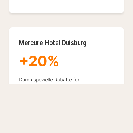
Mercure Hotel Duisburg
+20%
Durch spezielle Rabatte für
Mehrtagesaufenthalte und Familienpakete
konnte das Mercure Hotel Duisburg
erfolgreich den niederländischen Markt
ansprechen. Diese maßgeschneiderten
Angebote führten zu einer 20%igen
Erhöhung der durchschnittlichen