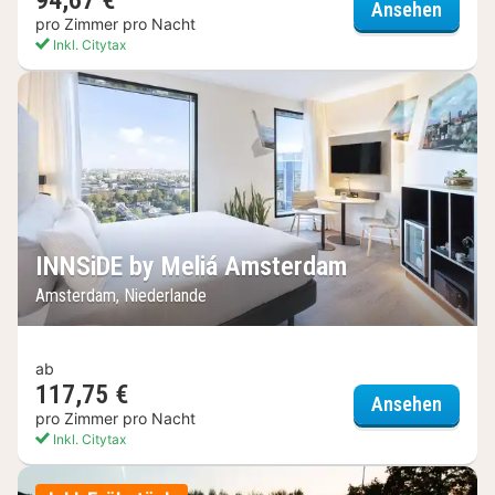
94,67 €
Best 
Ansehen
pro Zimmer pro Nacht
Inkl. Citytax
INNSiDE by Meliá Amsterdam
Amsterdam, Niederlande
ab
117,75 €
INNSiD
Ansehen
pro Zimmer pro Nacht
Inkl. Citytax