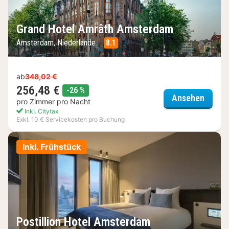
Grand Hotel Amrâth Amsterdam
Amsterdam, Niederlande
8.1
ab
348,02 €
256,48 €
Rabatt
-26 %
Grand
Ansehen
pro Zimmer pro Nacht
Inkl. Citytax
Exkl. 10 € Servicekosten pro Buchung
Inkl. Frühstück
Postillion Hotel Amsterdam