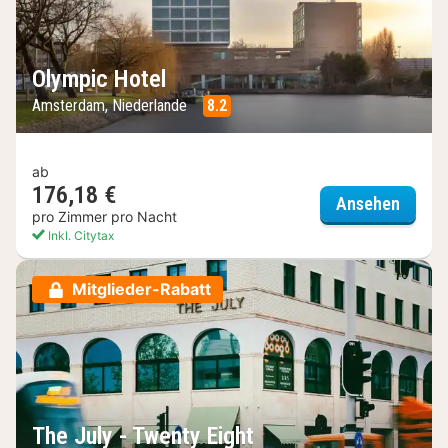
Olympic Hotel
Amsterdam, Niederlande
8.2
ab
176,18 €
Olympi
Ansehen
pro Zimmer pro Nacht
Inkl. Citytax
Mitglieder-Rabatt
The July - Twenty Eight