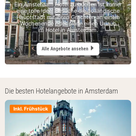
Ein Amsterdam Hotel zu buchen ist immer
eine tolle Idee! Besuche die holländische
Hauptstadt mit ihren Grachten an einem
Wochenende oder plane einen Urlaub
im Hotel in Amsterdam.
Alle Angebote ansehen
Die besten Hotelangebote in Amsterdam
Inkl. Frühstück