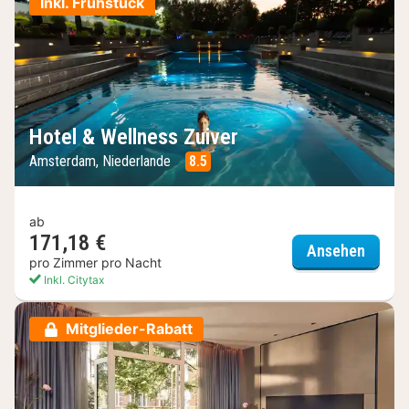
Inkl. Frühstück
Hotel & Wellness Zuiver
Amsterdam, Niederlande
8.5
ab
171,18 €
Hotel 
Ansehen
pro Zimmer pro Nacht
Inkl. Citytax
Mitglieder-Rabatt