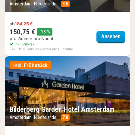
Amsterdam, Niederlande
8.5
ab
184,25 €
150,75 €
Rabatt
-18 %
Postil
Ansehen
pro Zimmer pro Nacht
Inkl. Citytax
Exkl. 15 € Servicekosten pro Buchung
Inkl. Frühstück
Bilderberg Garden Hotel Amsterdam
Amsterdam, Niederlande
7.8