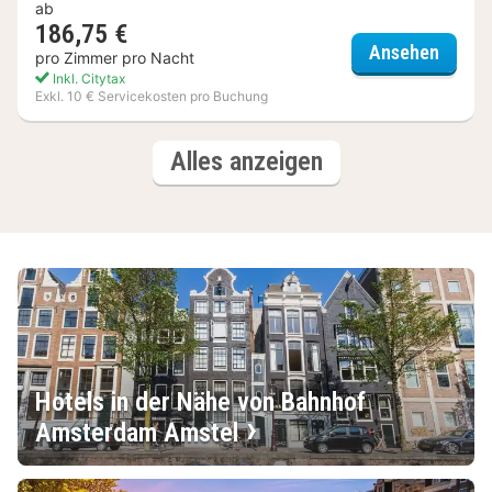
ab
186,75 €
Bilder
Ansehen
pro Zimmer pro Nacht
Inkl. Citytax
Exkl. 10 € Servicekosten pro Buchung
(3
Hotels
Alles anzeigen
Hotels)
Hotels in der Nähe von Bahnhof
Amsterdam Amstel