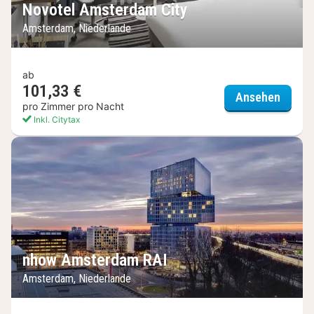
Novotel Amsterdam City
Amsterdam, Niederlande
ab
101,33 €
Novote
Ansehen
pro Zimmer pro Nacht
Inkl. Citytax
nhow Amsterdam RAI
Amsterdam, Niederlande