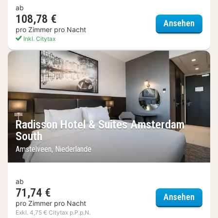
ab
108,78 €
nhow 
Ansehen
pro Zimmer pro Nacht
Inkl. Citytax
Radisson Hotel & Suites Amsterdam
South
Amstelveen, Niederlande
ab
71,74 €
Radiss
Ansehen
pro Zimmer pro Nacht
Exkl. 4,75 € Citytax p.P.p.N.