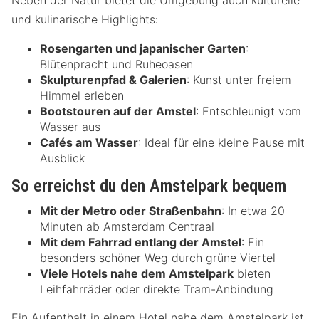
Neben der Natur bietet die Umgebung auch kulturelle
und kulinarische Highlights:
Rosengarten und japanischer Garten
:
Blütenpracht und Ruheoasen
Skulpturenpfad & Galerien
: Kunst unter freiem
Himmel erleben
Bootstouren auf der Amstel
: Entschleunigt vom
Wasser aus
Cafés am Wasser
: Ideal für eine kleine Pause mit
Ausblick
So erreichst du den Amstelpark bequem
Mit der Metro oder Straßenbahn
: In etwa 20
Minuten ab Amsterdam Centraal
Mit dem Fahrrad entlang der Amstel
: Ein
besonders schöner Weg durch grüne Viertel
Viele Hotels nahe dem Amstelpark
bieten
Leihfahrräder oder direkte Tram-Anbindung
Ein Aufenthalt in einem Hotel nahe dem Amstelpark ist