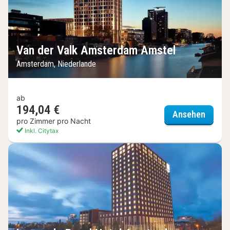
Van der Valk Amsterdam Amstel
Amsterdam, Niederlande
ab
194,04 €
Van de
Ansehen
pro Zimmer pro Nacht
Inkl. Citytax