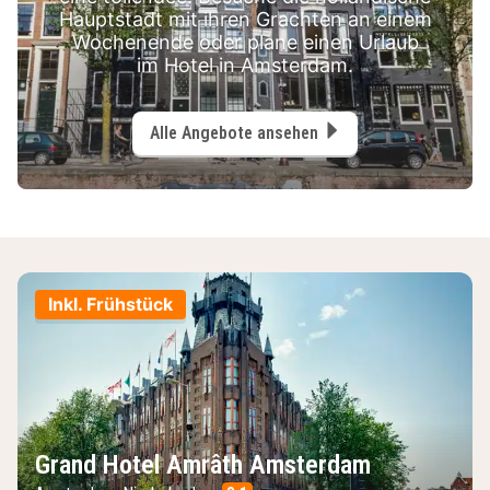
Hauptstadt mit ihren Grachten an einem
Wochenende oder plane einen Urlaub
im Hotel in Amsterdam.
Alle Angebote ansehen
Inkl. Frühstück
Grand Hotel Amrâth Amsterdam