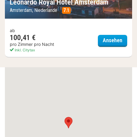
Leonardo Royal Hotel Amsterdam
Amsterdam, Niederlande
7.1
ab
100,41 €
Leonar
Ansehen
pro Zimmer pro Nacht
Inkl. Citytax
(6
Hotels)