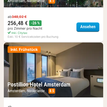
Amsterdam, Niederlande
8.1
ab
348,02 €
256,48 €
Rabatt
-26 %
Grand
Ansehen
pro Zimmer pro Nacht
Inkl. Citytax
Exkl. 10 € Servicekosten pro Buchung
Inkl. Frühstück
Postillion Hotel Amsterdam
Amsterdam, Niederlande
8.5
ab