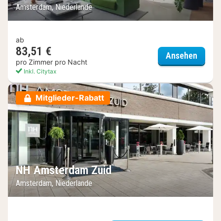
Amsterdam, Niederlande
ab
83,51 €
citiz
Ansehen
pro Zimmer pro Nacht
Inkl. Citytax
Mitglieder-Rabatt
NH Amsterdam Zuid
Amsterdam, Niederlande