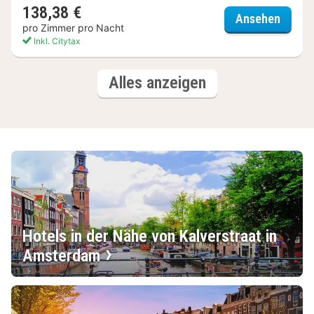
138,38 €
Inntel
Ansehen
pro Zimmer pro Nacht
Inkl. Citytax
(3
Hotels
Alles anzeigen
Hotels)
Hotels in der Nähe von Kalverstraat in
Amsterdam