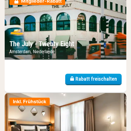
Mitglieder-Rabatt
The July - Twenty Eight
Amsterdam, Niederlande
Rabatt freischalten
Inkl. Frühstück