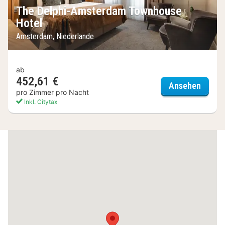
The Delphi-Amsterdam Townhouse
Hotel
Amsterdam, Niederlande
ab
452,61 €
The D
Ansehen
pro Zimmer pro Nacht
Inkl. Citytax
(6
Hotels)