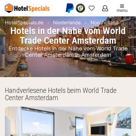
menu
Meine
HotelSpecials.de
Niederlande
Nordholland
Am
Favoriten
Hotels in der Nähe vom World
Trade Center Amsterdam
Entdecke Hotels in der Nähe vom World Trade
Center Amsterdam in Amsterdam
Handverlesene Hotels beim World Trade
Center Amsterdam