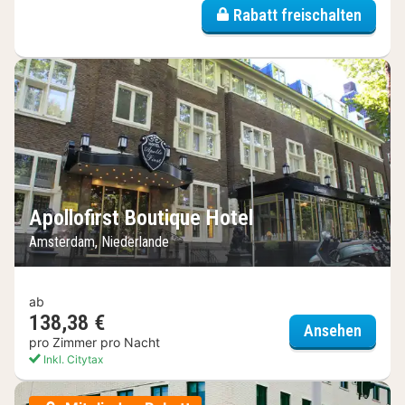
Rabatt freischalten
Apollofirst Boutique Hotel
Amsterdam, Niederlande
ab
138,38 €
Apollo
Ansehen
pro Zimmer pro Nacht
Inkl. Citytax