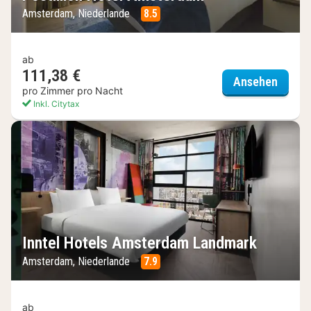
Amsterdam, Niederlande
8.5
ab
111,38 €
Postil
Ansehen
pro Zimmer pro Nacht
Inkl. Citytax
Inntel Hotels Amsterdam Landmark
Amsterdam, Niederlande
7.9
ab