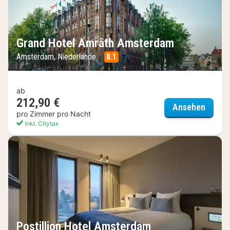
Grand Hotel Amrâth Amsterdam
Amsterdam, Niederlande
8.1
ab
212,90 €
Grand
Ansehen
pro Zimmer pro Nacht
Inkl. Citytax
Postillion Hotel Amsterdam