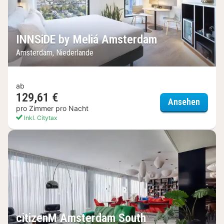
INNSiDE by Meliá Amsterdam
Amsterdam, Niederlande
ab
129,61 €
INNSiD
Ansehen
pro Zimmer pro Nacht
Inkl. Citytax
citizenM Amsterdam South