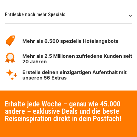
Entdecke noch mehr Specials
Über
Hotelspecials
Mehr als 6.500 spezielle Hotelangebote
Mehr als 2,5 Millionen zufriedene Kunden seit
20 Jahren
Erstelle deinen einzigartigen Aufenthalt mit
unseren 56 Extras
Erhalte jede Woche – genau wie 45.000
andere – exklusive Deals und die beste
Reiseinspiration direkt in dein Postfach!