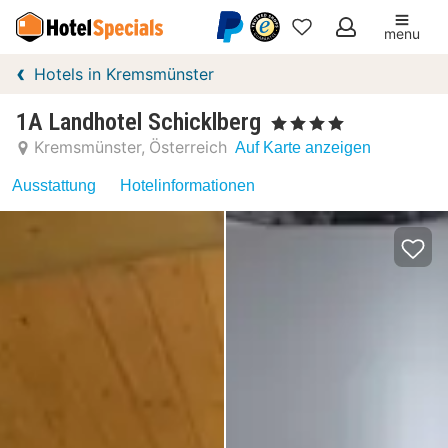
menu
Meine
Hotels in Kremsmünster
Favoriten
1A Landhotel Schicklberg
, 4 Sterne
Kremsmünster
Österreich
Auf Karte anzeigen
Ausstattung
Hotelinformationen