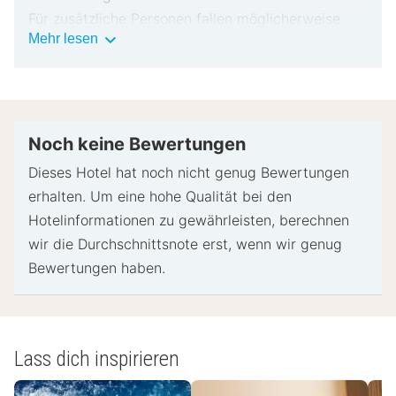
Für zusätzliche Personen fallen möglicherweise
Wichtige
Mehr lesen
Gebühren an, die abhängig von den Bestimmungen
Informationen
der Unterkunft variieren können.
Beim Check-in werden ggf. ein Lichtbildausweis
und eine Kreditkarte, Debitkarte oder Kaution in
bar für unvorhergesehene Aufwendungen verlangt.
Noch keine Bewertungen
Je nach Verfügbarkeit beim Check-in wird
Dieses Hotel hat noch nicht genug Bewertungen
versucht, Sonderwünschen entgegenzukommen,
erhalten. Um eine hohe Qualität bei den
sie können jedoch nicht garantiert werden.
Hotelinformationen zu gewährleisten, berechnen
Eventuell fallen zusätzliche Gebühren an.
wir die Durchschnittsnote erst, wenn wir genug
Diese Unterkunft akzeptiert Kreditkarten und
Bewertungen haben.
Bargeld.
Bargeldlose Transaktionen sind verfügbar
Zu den Sicherheitsvorrichtungen dieser Unterkunft
gehören ein Feuerlöscher und ein Erste-Hilfe-
Lass dich inspirieren
Kasten.