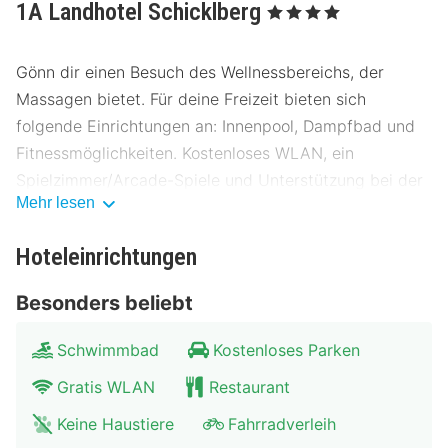
1A Landhotel Schicklberg
, 4 Sterne
Gönn dir einen Besuch des Wellnessbereichs, der
Massagen bietet. Für deine Freizeit bieten sich
folgende Einrichtungen an: Innenpool, Dampfbad und
Fitnessmöglichkeiten. Kostenloses WLAN, ein
Spielzimmer/Arcade-Spiele und Unterstützung bei der
Mehr lesen
Tourenplanung/beim Ticketerwerb stehen ebenfalls zur
Verfügung.
Hoteleinrichtungen
Deinen Durst kannst du an der Bar/Lounge stillen. Ein
Besonders beliebt
inbegriffenes Frühstücksbuffet wird täglich von
06:00 Uhr bis 10:00 Uhr angeboten.
Schwimmbad
Kostenloses Parken
Die Unterkunft ist vom 23. Dezember bis zum 1. Januar
Gratis WLAN
Restaurant
geschlossen.
Keine Haustiere
Fahrradverleih
Die Hotelstars Union vergibt offiziell