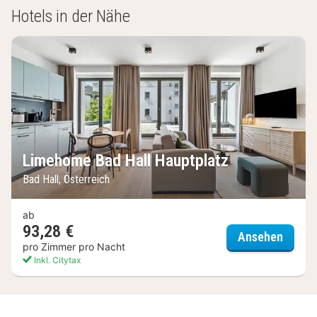
Hotels in der Nähe
Limehome Bad Hall Hauptplatz
Bad Hall, Österreich
ab
93,28 €
Limeho
Ansehen
pro Zimmer pro Nacht
Inkl. Citytax