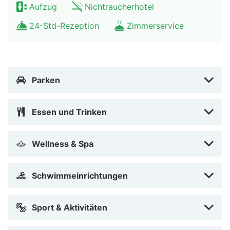
Aufzug
Nichtraucherhotel
Sternebeurteilungen für Unterkünfte in diesem Land:
Österreich. Diese Unterkunft erhielt 4 stars.
24-Std-Rezeption
Zimmerservice
Zum Angebot gehören ein Businesscenter, kostenlose
Zeitungen in der Lobby und ein Textilreinigungsservice.
Für Veranstaltungen stehen folgende Einrichtungen zur
Parken
Verfügung: Konferenzfläche und 8 Tagungsräume. Vor
Ort gibt es Folgendes: Parken ohne Service (kostenlos).
Essen und Trinken
Buche einen Aufenthalt in einem der 74 Zimmer mit
Flachbildfernseher. Ein WLAN-Internetzugang
Wellness & Spa
(kostenlos) ist ebenso verfügbar wie
Satellitenempfang. Die Badezimmer bieten
Schwimmeinrichtungen
Badewannen oder Duschen, Haartrockner und
Bademäntel. Zur Austattung gehören Telefone ebenso
Sport & Aktivitäten
wie Safes in Laptop-Größe und Schreibtische.