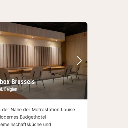
Bild
rheriges Bild
Nächstes Bild
ybox Brussels
l, Belgien
n der Nähe der Metrostation Louise
odernes Budgethotel
emeinschaftsküche und