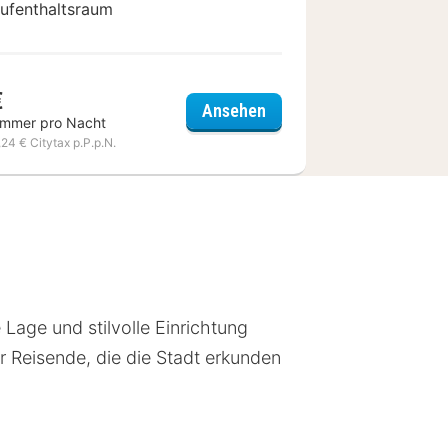
ufenthaltsraum
€
el
Citybox Brussels
Ansehen
immer pro Nacht
,24 € Citytax p.P.p.N.
 Lage und stilvolle Einrichtung
r Reisende, die die Stadt erkunden