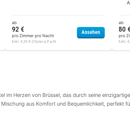
A
ab
ab
92 €
80 
wick Brussels Grand-Place
La Bourse Hot
Ansehen
pro Zimmer pro Nacht
pro Z
Exkl. 4,25 € Citytax p.P.p.N.
Exkl. 4
el im Herzen von Brüssel, das durch seine einzigartige
le Mischung aus Komfort und Bequemlichkeit, perfekt fü