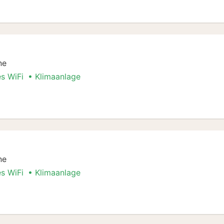
Stadt Special
ne
es WiFi
Klimaanlage
Stadt Special
ne
es WiFi
Klimaanlage
Stadt Special