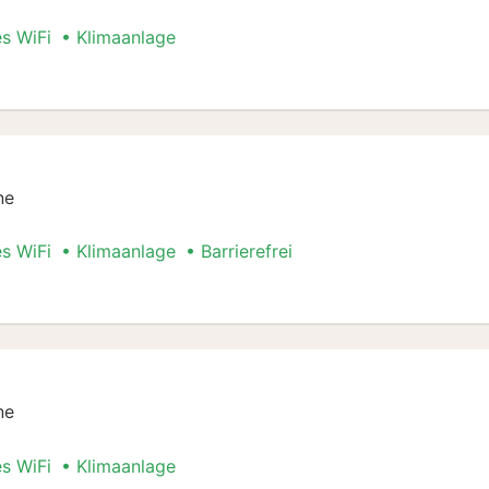
es WiFi
Klimaanlage
Stadt Special
ne
es WiFi
Klimaanlage
Barrierefrei
Stadt Special
ne
es WiFi
Klimaanlage