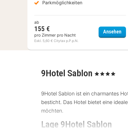
Parkmöglichkeiten
ab
155 €
War
Ansehen
pro Zimmer pro Nacht
Exkl. 5,60 € Citytax p.P.p.N.
9Hotel Sablon
, 4 Sterne
9Hotel Sablon ist ein charmantes Hot
besticht. Das Hotel bietet eine idea
möchten.
Lage 9Hotel Sablon