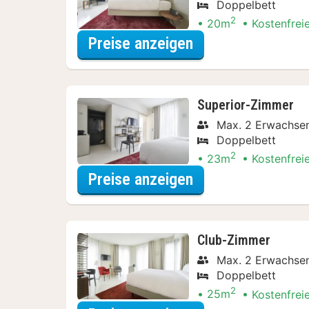
Doppelbett
2
20m
Kostenfrei
für Entdecke die 
Preise anzeigen
Superior-Zimmer
Max. 2 Erwachse
Doppelbett
2
23m
Kostenfrei
für Entdecke die 
Preise anzeigen
Club-Zimmer
Max. 2 Erwachse
Doppelbett
2
25m
Kostenfrei