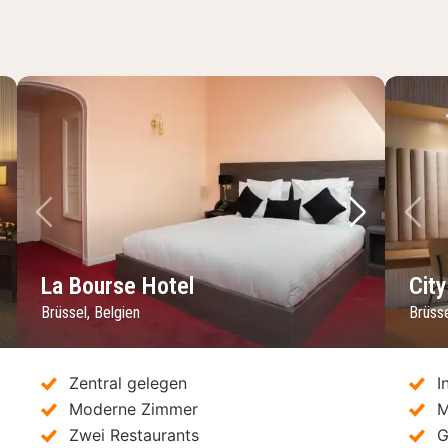
chstes Bild
Vorheriges Bild
Nächstes 
Vo
La Bourse Hotel
Cit
Brüssel, Belgien
Brüsse
Zentral gelegen
I
Moderne Zimmer
M
Zwei Restaurants
G