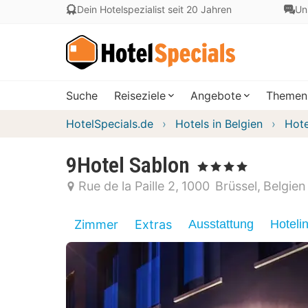
Dein Hotelspezialist seit 20 Jahren
Un
Suche
Reiseziele
Angebote
Themen
HotelSpecials.de
Hotels in Belgien
Hote
9Hotel Sablon
, 4 Sterne
Rue de la Paille 2
1000
Brüssel
Belgien
Zimmer
Extras
Ausstattung
Hoteli