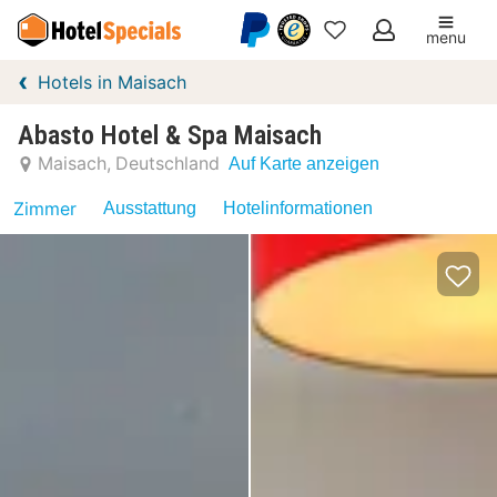
menu
Meine
Hotels in Maisach
Favoriten
Abasto Hotel & Spa Maisach
Maisach
Deutschland
Auf Karte anzeigen
Zimmer
Ausstattung
Hotelinformationen