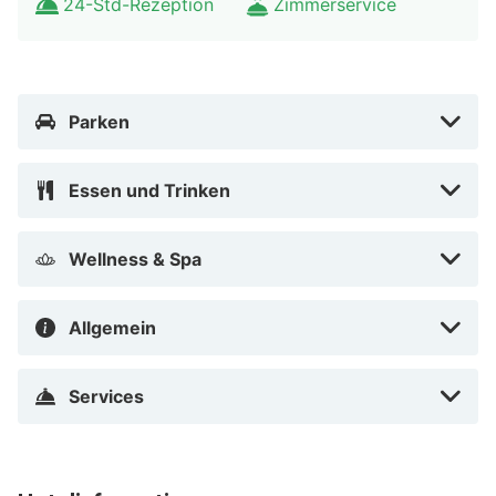
24-Std-Rezeption
Zimmerservice
Veranstaltungsräumlichkeiten zählen Konferenzfläche
und Tagungsräume. Vor Ort gibt es Folgendes: Parken
ohne Service (kostenlos).
Parken
Fühl dich in einem der 73 klimatisierten Zimmer mit
Flachbildfernseher wie zu Hause. Es gibt einen
Essen und Trinken
kostenfreien Internetzugang per Kabel und WLAN
sowie Satellitenempfang. Die Badezimmer bieten
Badewannen oder Duschen und Haartrockner. Zur
Wellness & Spa
Austattung gehören Telefone ebenso wie Safes und
Schreibtische.
Allgemein
Entfernungen werden bis auf 0,1 Kilometer gerundet.
Ehemaliges Rathaus Fürstenfeldbruck – 7,2 km
Services
Pfarrkirche St. Magdalena – 7,5 km St. Leonhard – 7,6
km Silbersteg – 7,8 km Aumuhle – 7,8 km Erloserkirche
– 8,4 km Memorial Todesmarsche – 8,4 km