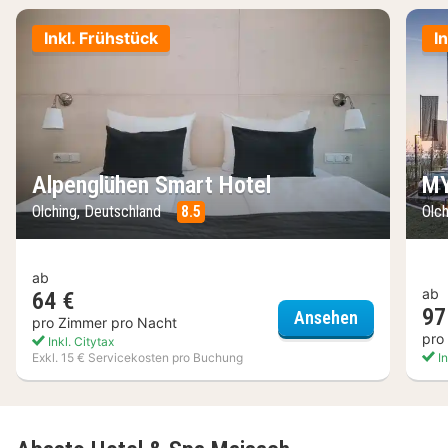
Inkl. Frühstück
I
Alpenglühen Smart Hotel
MY
Olching, Deutschland
8.5
Olc
ab
ab
64 €
97
Alpenglühen
Ansehen
pro Zimmer pro Nacht
pro
Inkl. Citytax
Exkl. 15 € Servicekosten pro Buchung
In