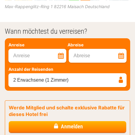
Max-Rappenglitz-Ring 1
82216
Maisach
Deutschland
Wann möchtest du verreisen?
Anreise
Abreise
Anreise
Abreise
Anzahl der Reisenden
2 Erwachsene (1 Zimmer)
Werde Mitglied und schalte exklusive Rabatte für
dieses Hotel frei
Anmelden