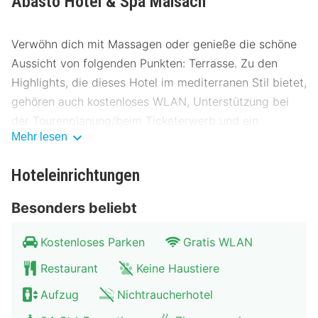
Abasto Hotel & Spa Maisach
Verwöhn dich mit Massagen oder genieße die schöne
Aussicht von folgenden Punkten: Terrasse. Zu den
Highlights, die dieses Hotel im mediterranen Stil bietet,
gehören auch kostenloses WLAN, Unterstützung bei
der Tourenplanung/beim Ticketerwerb und ein
Mehr lesen
Bankettsaal.
Ein Frühstücksbuffet wird unter der Woche von
Hoteleinrichtungen
06:30 Uhr bis 09:30 Uhr und am Wochenende von
Besonders beliebt
07:30 Uhr bis 10:30 Uhr gegen Gebühr angeboten.
Zum Angebot gehören mehrsprachiges Personal, eine
Kostenloses Parken
Gratis WLAN
Gepäckaufbewahrung und ein Tresorfach an der
Restaurant
Keine Haustiere
Rezeption. Wenn du eine Veranstaltung in Maisach
Aufzug
Nichtraucherhotel
planst, ist dieses Hotel eine gute Wahl, denn zu den
1615 Quadratfuß (150 Quadratmeter) großen