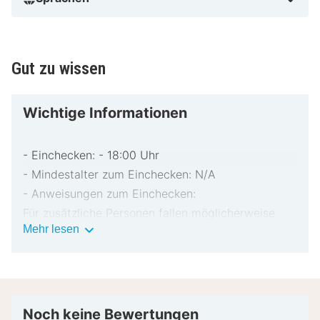
Gut zu wissen
Wichtige Informationen
- Einchecken: - 18:00 Uhr
- Mindestalter zum Einchecken: N/A
- Anweisungen zum Einchecken:
Für zusätzliche Personen fallen möglicherweise
Wichtige
Mehr lesen
Gebühren an, die abhängig von den Bestimmungen
Informationen
der Unterkunft variieren können.
Beim Check-in werden ggf. ein Lichtbildausweis
und eine Kreditkarte, Debitkarte oder Kaution in
bar für unvorhergesehene Aufwendungen verlangt.
Noch keine Bewertungen