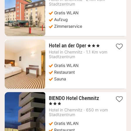
ab
Stadtzentrum
62,34
Gratis WLAN
€
Aufzug
Zimmerservice
1
Hotel an der Oper
, 3 Sterne
Nacht
Hotel in
Chemnitz
·
1.1 Km vom
ab
Stadtzentrum
93,46
Gratis WLAN
€
Restaurant
Sauna
1
BIENDO Hotel Chemnitz
Nacht
, 3 Sterne
ab
Hotel in
Chemnitz
·
650 m vom
77,04
Stadtzentrum
€
Gratis WLAN
Restaurant