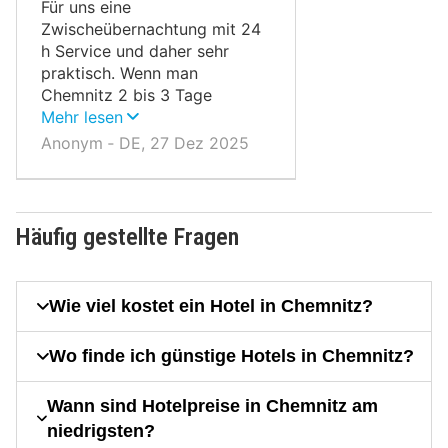
Für uns eine
Zwischeübernachtung mit 24
h Service und daher sehr
praktisch. Wenn man
Chemnitz 2 bis 3 Tage
besuchen möchte ist es gut.
Mehr lesen
Anonym ‐ DE, 27 Dez 2025
Häufig gestellte Fragen
Wie viel kostet ein Hotel in Chemnitz?
Wo finde ich günstige Hotels in Chemnitz?
Wann sind Hotelpreise in Chemnitz am
niedrigsten?