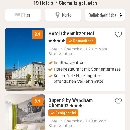
19
Hotels in Chemnitz gefunden
Filter
Karte
1
Hotel Chemnitzer Hof
8.9
Nacht
, 4 Sterne
Romantisch
ab
132,47
Hotel in
Chemnitz
·
1.2 Km vom
Stadtzentrum
€
Im Stadtzentrum
Hotelrestaurant mit Sonnenterrasse
Kostenfreie Nutzung der
öffentlichen Verkehrsmittel
Super 8 by Wyndham
8.9
1
Chemnitz
, 3 Sterne
Nacht
Designhotel
ab
58,80
Hotel in
Chemnitz
·
700 m vom
Stadtzentrum
€