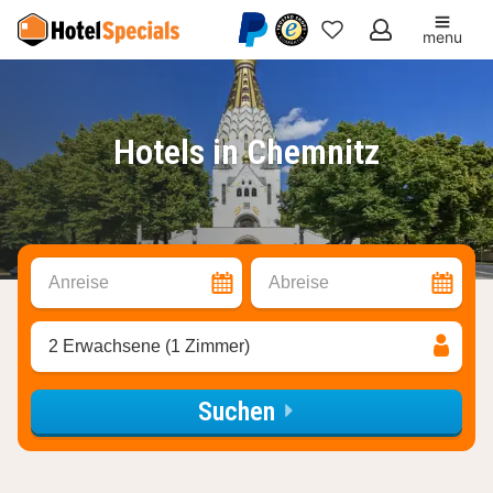
menu
Meine
Favoriten
Hotels in Chemnitz
Anreise
Abreise
2 Erwachsene (1 Zimmer)
Suchen