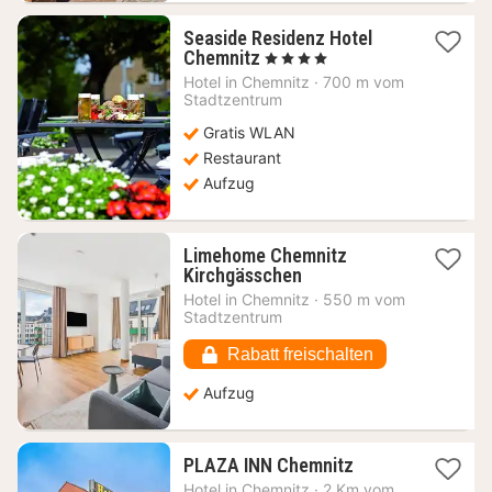
Seaside Residenz Hotel
1
Chemnitz
, 4 Sterne
Nacht
Hotel in
Chemnitz
·
700 m vom
ab
Stadtzentrum
89,92
Gratis WLAN
€
Restaurant
Aufzug
Limehome Chemnitz
1
Kirchgässchen
Nacht
Hotel in
Chemnitz
·
550 m vom
ab
Stadtzentrum
54,91
€
Rabatt freischalten
Aufzug
1
PLAZA INN Chemnitz
Nacht
Hotel in
Chemnitz
·
2 Km vom