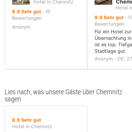
Chemn
Hotel in Chemnitz
Hotel 
von
8.9
Sehr gut
‐
10
von
8.9
Sehr gut
‐
1
10,
Bewertungen
10,
Bewertungen
Anonym
Für ein Hotel zur
Übernachtung in 
ist es top. Tief
Stadtlage gut.
Anonym ‐ DE, 2
Lies nach, was unsere Gäste über Chemnitz
sagen
von
8.9
Sehr gut
10,
Hotel in Chemnitz