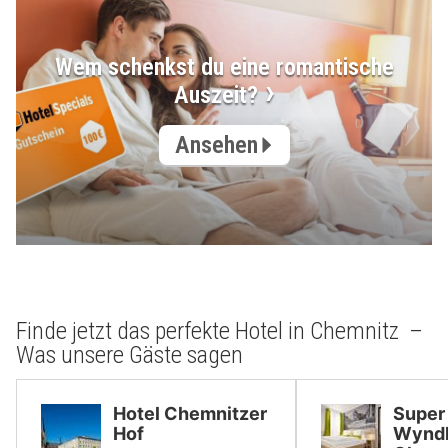
Wem schenkst du eine romantische
Auszeit?
Ansehen
Finde jetzt das perfekte Hotel in Chemnitz –
Was unsere Gäste sagen
Hotel Chemnitzer
Super
Hof
Wynd