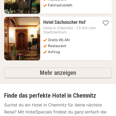
Fahrradverleih
1
Hotel Sächsischer Hof
Nacht
Hotel in
Chemnitz
·
1.5 Km vom
ab
Stadtzentrum
76,29
Gratis WLAN
€
Restaurant
Aufzug
Hotels
Mehr anzeigen
Finde das perfekte Hotel in Chemnitz
Suchst du ein Hotel in Chemnitz für deine nächste
Reise? Mit HotelSpecials findest du ganz einfach die