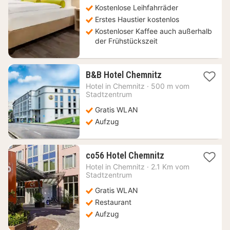
Kostenlose Leihfahrräder
Erstes Haustier kostenlos
Kostenloser Kaffee auch außerhalb
der Frühstückszeit
1
B&B Hotel Chemnitz
Nacht
Hotel in
Chemnitz
·
500 m vom
ab
Stadtzentrum
52,55
Gratis WLAN
€
Aufzug
1
co56 Hotel Chemnitz
Nacht
Hotel in
Chemnitz
·
2.1 Km vom
ab
Stadtzentrum
57,86
Gratis WLAN
€
Restaurant
Aufzug