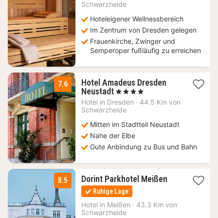
Schwarzheide
€
Hoteleigener Wellnessbereich
Im Zentrum von Dresden gelegen
Frauenkirche, Zwinger und
Semperoper fußläufig zu erreichen
Hotel Amadeus Dresden
7.6
1
Neustadt
, 4 Sterne
Nacht
Hotel in
Dresden
·
44.5 Km von
ab
Schwarzheide
126,14
Mitten im Stadtteil Neustadt
€
Nahe der Elbe
Gute Anbindung zu Bus und Bahn
1
Dorint Parkhotel Meißen
8.5
Nacht
Ruhige Lage
ab
97,20
Hotel in
Meißen
·
43.3 Km von
Schwarzheide
€