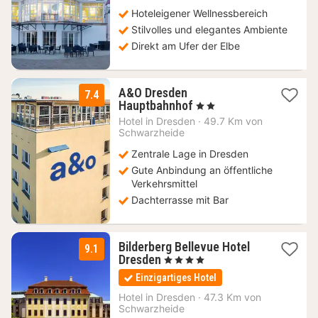
Hoteleigener Wellnessbereich
Stilvolles und elegantes Ambiente
Direkt am Ufer der Elbe
A&O Dresden
7.4
2
Hauptbahnhof
, 2 Sterne
Nächte
Hotel in
Dresden
·
49.7 Km von
ab
Schwarzheide
65,21
Zentrale Lage in Dresden
€
Gute Anbindung an öffentliche
Verkehrsmittel
Dachterrasse mit Bar
Bilderberg Bellevue Hotel
9.1
1
Dresden
, 4 Sterne
Nacht
Einzigartiges Hotel
ab
99,64
Hotel in
Dresden
·
47.3 Km von
Schwarzheide
€