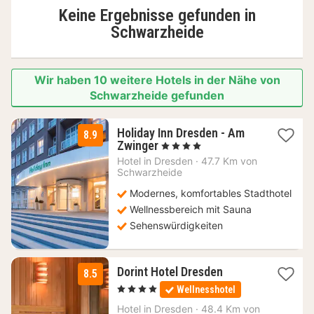
Keine Ergebnisse gefunden in
Schwarzheide
Wir haben 10 weitere Hotels in der Nähe von
Schwarzheide gefunden
Holiday Inn Dresden - Am
8.9
1
Zwinger
, 4 Sterne
Nacht
Hotel in
Dresden
·
47.7 Km von
ab
Schwarzheide
125,08
Modernes, komfortables Stadthotel
€
Wellnessbereich mit Sauna
Sehenswürdigkeiten
1
Dorint Hotel Dresden
8.5
Nacht
, 4 Sterne
Wellnesshotel
ab
84,91
Hotel in
Dresden
·
48.4 Km von