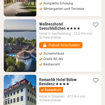
Komplette Erholung
Wintergarten und Terrasse
Wellnesshotel
1
Seeschlößchen
, 4 Sterne
Nacht
Hotel in
Senftenberg
·
12.2 Km von
ab
Schwarzheide
279,25
€
Rabatt freischalten
Schwimmbad
Gratis WLAN
Restaurant
Romantik Hotel Bülow
1
Residenz
, 4 Sterne
Nacht
Romantisch
ab
95,40
Hotel in
Dresden
·
47.1 Km von
Schwarzheide
€