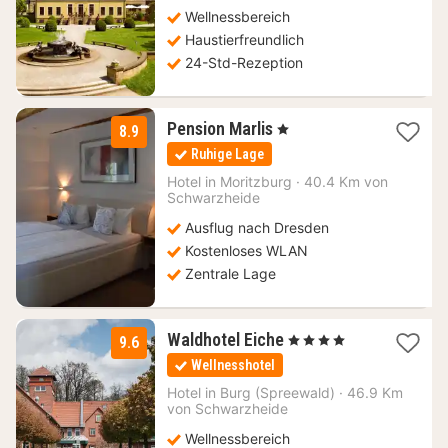
Wellnessbereich
Haustierfreundlich
24-Std-Rezeption
1
Pension Marlis
, 1 Sterne
8.9
Nacht
Ruhige Lage
ab
90
Hotel in
Moritzburg
·
40.4 Km von
Schwarzheide
€
Ausflug nach Dresden
Kostenloses WLAN
Zentrale Lage
1
Waldhotel Eiche
, 4 Sterne
9.6
Nacht
Wellnesshotel
ab
150,65
Hotel in
Burg (Spreewald)
·
46.9 Km
von Schwarzheide
€
Wellnessbereich