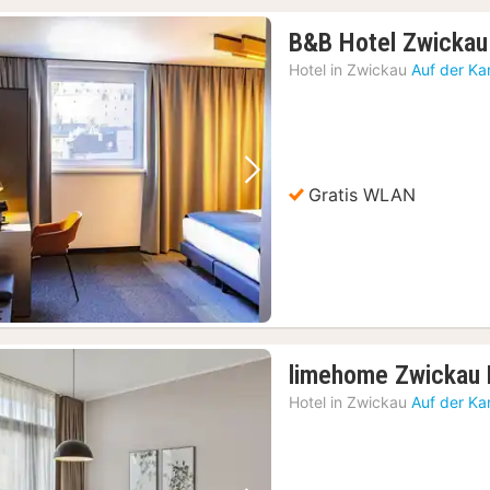
B&B Hotel Zwickau
Hotel in
Zwickau
Auf der Ka
Vorheriges Bild
Nächstes Bild
Gratis WLAN
limehome Zwickau 
Hotel in
Zwickau
Auf der Ka