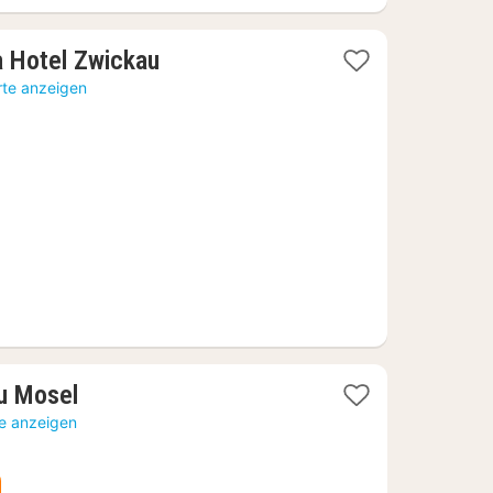
1
a Hotel Zwickau
Nacht
rte anzeigen
ab
63,19
€
1
u Mosel
Nacht
te anzeigen
ab
65,26