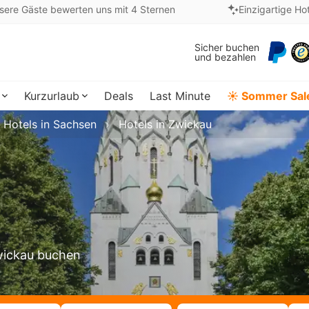
sere Gäste bewerten uns mit 4 Sternen
Einzigartige Ho
Sicher buchen
und bezahlen
Kurzurlaub
Deals
Last Minute
☀️ Sommer Sal
Hotels in Sachsen
Hotels in Zwickau
Zwickau buchen