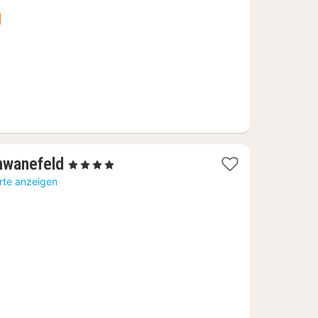
1
hwanefeld
, 4 Sterne
Nacht
rte anzeigen
ab
89,16
€