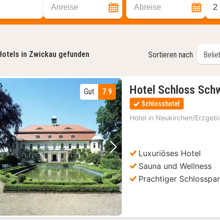
Anreise
Abreise
2
Hotels in Zwickau gefunden
Sortieren nach
Hotel Schloss Sch
Gut
7.9
Schlosshotel
Hotel in
Neukirchen/Erzgebi
Luxuriöses Hotel
Vorheriges Bild
Nächstes Bild
Sauna und Wellness
Prachtiger Schlosspa