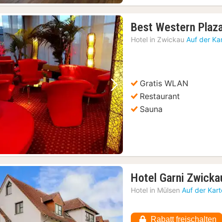
Best Western Plaz
Hotel in
Zwickau
Auf der Ka
Gratis WLAN
Vorheriges Bild
Nächstes Bild
Restaurant
Sauna
Hotel Garni Zwicka
Hotel in
Mülsen
Auf der Kar
Rabatt freischalten