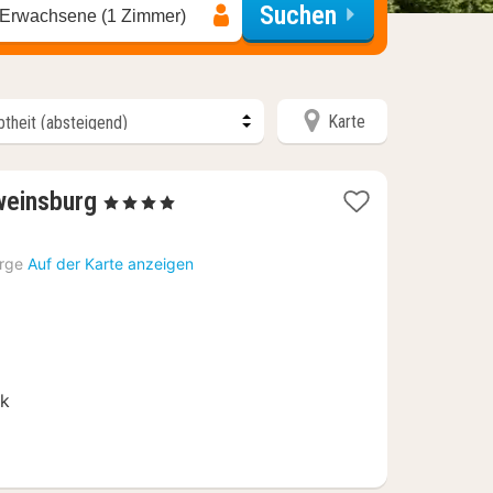
Suchen
 Erwachsene (1 Zimmer)
Karte
1
weinsburg
, 4 Sterne
Nacht
ab
rge
Auf der Karte anzeigen
58,65
€
rk