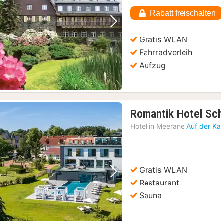
121,96
Rabatt freischalten
€
Vorheriges Bild
Nächstes Bild
Gratis WLAN
Fahrradverleih
Aufzug
Romantik Hotel Sc
Hotel in
Meerane
Auf der Ka
Gratis WLAN
Vorheriges Bild
Nächstes Bild
Restaurant
Sauna