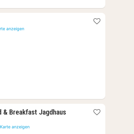
1
Nacht
rte anzeigen
ab
79,02
€
d & Breakfast Jagdhaus
 Karte anzeigen