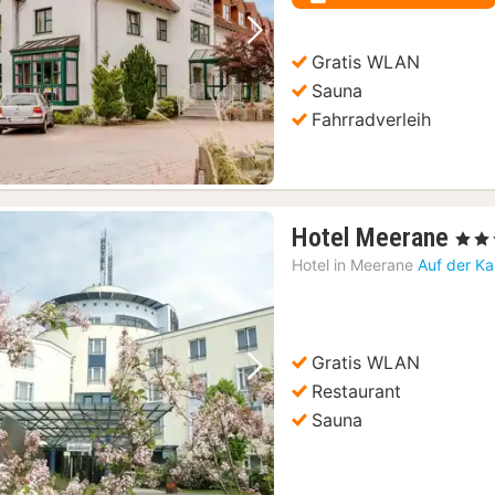
Vorheriges Bild
Nächstes Bild
Gratis WLAN
Sauna
Fahrradverleih
1
Hotel Meerane
, 4 Ste
Nac
Hotel in
Meerane
Auf der Ka
ab
71,
€
Gratis WLAN
Vorheriges Bild
Nächstes Bild
Restaurant
Sauna