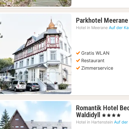
Parkhotel Meerane
Hotel in
Meerane
Auf der Ka
Gratis WLAN
Vorheriges Bild
Nächstes Bild
Restaurant
Zimmerservice
Romantik Hotel Be
1
Waldidyll
, 4 Sterne
Nacht
Hotel in
Hartenstein
Auf der
ab