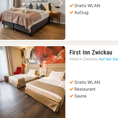
Gratis WLAN
Vorheriges Bild
Nächstes Bild
Aufzug
1
First Inn Zwickau
N
Hotel in
Zwickau
Auf der Ka
a
12
€
Gratis WLAN
Vorheriges Bild
Nächstes Bild
Restaurant
Sauna