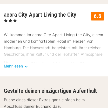
acora City Apart Living the City
6.8
, 3 Sterne
Willkommen im acora City Apart Living the City, einem
modernen und komfortablen Hotel im Herzen von
Hamburg. Die Hansestadt begeistert mit ihrer reichen
Geschichte, ihrer Kultur und der lebhaften Atmosphäre.
Über acora City Apart Living the City
Mehr lesen
Die Lage des acora City Aparts Living the City nahe
des Bahnhofs und die komfortablen Zimmer machen
das Hotel zur idealen Unterkunft in Hamburg.
Gestalte deinen einzigartigen Aufenthalt
Einrichtungen acora City Apart Living the
Buche eines dieser Extras ganz einfach beim
City
Abschluss deiner Buchung dazu.