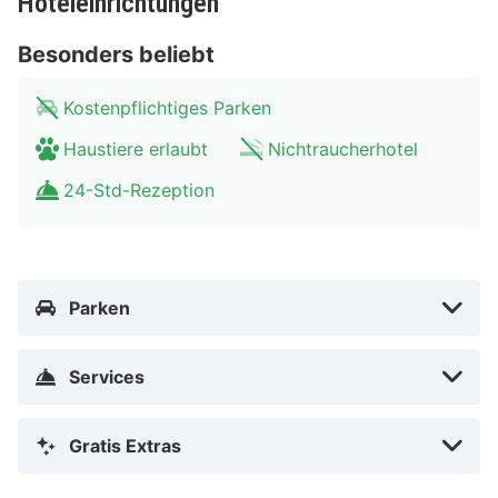
Hoteleinrichtungen
und die Speicherstadt. Unternimm eine
Hafenrundfahrt, besuche das Miniatur Wunderland
Besonders beliebt
oder mache einen Spaziergang durch die malerischen
Kostenpflichtiges Parken
Straßen der Innenstadt.
Haustiere erlaubt
Nichtraucherhotel
24-Std-Rezeption
Parken
Services
Gratis Extras