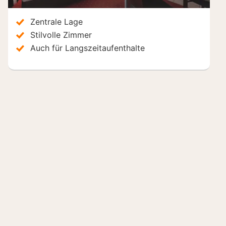
Zentrale Lage
Stilvolle Zimmer
Auch für Langszeitaufenthalte
Hotels in der Nähe
Vienna House Easy by Wyndham
Hamburg City
Ho
Hamburg, Deutschland
Ham