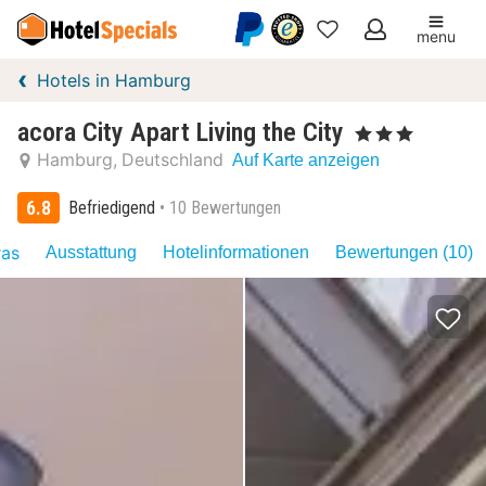
menu
Meine
Hotels in Hamburg
Favoriten
acora City Apart Living the City
, 3 Sterne
Hamburg
Deutschland
Auf Karte anzeigen
6.8
Befriedigend
10 Bewertungen
ras
Ausstattung
Hotelinformationen
Bewertungen (10)