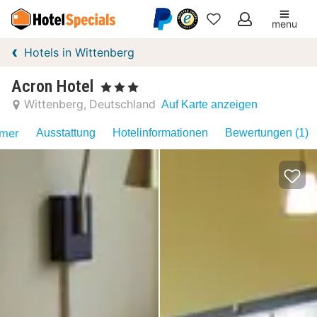
menu
Meine
Hotels in Wittenberg
Favoriten
Acron Hotel
, 3 Sterne
Wittenberg
Deutschland
Auf Karte anzeigen
mer
Ausstattung
Hotelinformationen
Bewertungen (1)