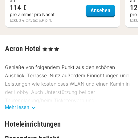
ab
ab
114 €
12
Best Wester
Ansehen
pro Zimmer pro Nacht
pro
Exkl. 3 € Citytax p.P.p.N.
Exkl
Acron Hotel
, 3 Sterne
Genieße von folgendem Punkt aus den schönen
Ausblick: Terrasse. Nutz außerdem Einrichtungen und
Leistungen wie kostenloses WLAN und einen Kamin in
der Lobby. Auch Unterstützung bei der
Tourenplanung/beim Ticketerwerb und
Mehr lesen
Grillmöglichkeiten werden angeboten.
Acron Hotel serviert seinen Gästen köstliche Speisen
Hoteleinrichtungen
im Restaurant. Lass deinen Tag bei einem Drink an der