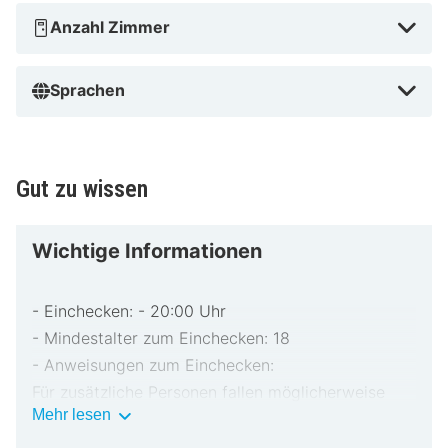
Anzahl Zimmer
Luthereiche in der Nähe
Sprachen
Gut zu wissen
Wichtige Informationen
- Einchecken: - 20:00 Uhr
- Mindestalter zum Einchecken: 18
- Anweisungen zum Einchecken:
Für zusätzliche Personen fallen möglicherweise
Wichtige
Mehr lesen
Gebühren an, die abhängig von den Bestimmungen
Informationen
der Unterkunft variieren können.