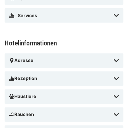
Tor entfernt. Dieses Aparthotel mit Golfplatz ist 2,2 km
von Felix-Nussbaum-Haus und 2,4 km von Theatre
Services
Osnabrueck entfernt.
Bucksturm in der Nähe
Hotelinformationen
Adresse
Rezeption
Haustiere
Rauchen