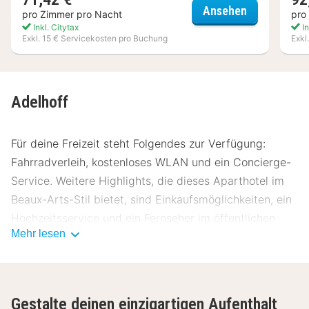
Romantik Ho
Ansehen
pro Zimmer pro Nacht
pro
Inkl. Citytax
In
Exkl. 15 € Servicekosten pro Buchung
Exkl
Adelhoff
Für deine Freizeit steht Folgendes zur Verfügung:
Fahrradverleih, kostenloses WLAN und ein Concierge-
Service. Weitere Highlights, die dieses Aparthotel im
Beaux-Arts-Stil bietet, sind Einkaufsmöglichkeiten, ein
Hochzeitsservice und ein Fernseher im öffentlichen
Mehr lesen
Bereich.
Nutz den Zimmerservice dieses Aparthotels. Deinen
Durst kannst du an der Bar/Lounge stillen. Ein
Gestalte deinen einzigartigen Aufenthalt
einheimisches Frühstück wird unter der Woche von