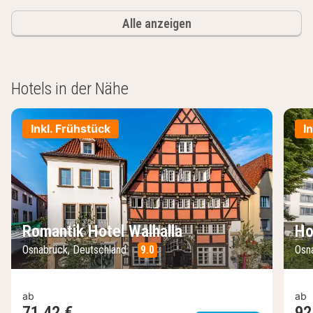
Alle anzeigen
Hotels in der Nähe
Inkl. Frühstück
I
Romantik Hotel Walhalla
Ho
Osnabrück, Deutschland
9.0
Osn
ab
ab
71,42 €
92