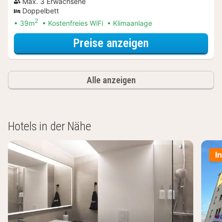
Max. 3 Erwachsene
Doppelbett
2
39m
Kostenfreies WiFi
Klimaanlage
für Entdecke di
Preise anzeigen
Alle anzeigen
Hotels in der Nähe
I