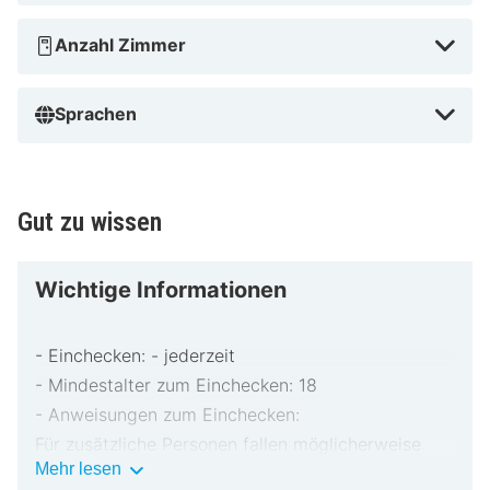
Anzahl Zimmer
Sprachen
Gut zu wissen
Wichtige Informationen
- Einchecken: - jederzeit
- Mindestalter zum Einchecken: 18
- Anweisungen zum Einchecken:
Für zusätzliche Personen fallen möglicherweise
Wichtige
Mehr lesen
Gebühren an, die abhängig von den Bestimmungen
Informationen