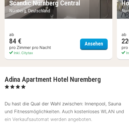
Scandic Nürnberg Central
Ho
Nürnberg, Deutschland
Nür
ab
ab
84 €
22
Scandic Nür
Ansehen
pro Zimmer pro Nacht
pro
Inkl. Citytax
In
Adina Apartment Hotel Nuremberg
, 4 Sterne
Du hast die Qual der Wahl zwischen: Innenpool, Sauna
und Fitnessmöglichkeiten. Auch kostenloses WLAN und
ein Verkaufsautomat werden angeboten.