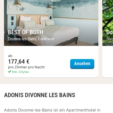
BEST OF BOTH
Do
Divonne-les-Bains, Frankreich
Divo
ab
177,64 €
BEST OF BO
Ansehen
pro Zimmer pro Nacht
Inkl. Citytax
ADONIS DIVONNE LES BAINS
Adonis Divonne-les-Bains ist ein Apartmenthotel in