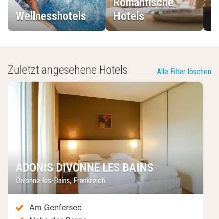
Romantische
Wellnesshotels
Hotels
L
Zuletzt angesehene Hotels
Alle Filter löschen
ADONIS DIVONNE LES BAINS
Divonne-les-Bains
,
Frankreich
Am Genfersee