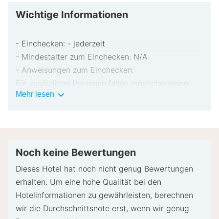
Wichtige Informationen
- Einchecken: - jederzeit
- Mindestalter zum Einchecken: N/A
- Anweisungen zum Einchecken:
Für zusätzliche Personen fallen möglicherweise
Wichtige
Mehr lesen
Gebühren an, die abhängig von den Bestimmungen
Informationen
der Unterkunft variieren können.
Beim Check-in werden ggf. ein Lichtbildausweis
und eine Kreditkarte, Debitkarte oder Kaution in
bar für unvorhergesehene Aufwendungen verlangt.
Noch keine Bewertungen
Je nach Verfügbarkeit beim Check-in wird
Dieses Hotel hat noch nicht genug Bewertungen
versucht, Sonderwünschen entgegenzukommen,
erhalten. Um eine hohe Qualität bei den
sie können jedoch nicht garantiert werden.
Hotelinformationen zu gewährleisten, berechnen
Eventuell fallen zusätzliche Gebühren an.
wir die Durchschnittsnote erst, wenn wir genug
Diese Unterkunft akzeptiert Kreditkarten und