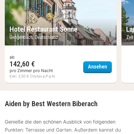
Hotel Restaurant Sonne
La
Gengenbach, Deutschland
Zel
ab
142,60 €
Hotel Resta
Ansehen
pro Zimmer pro Nacht
Exkl. 2,50 € Citytax p.P.p.N.
Aiden by Best Western Biberach
Genieße die den schönen Ausblick von folgenden
Punkten: Terrasse und Garten. Außerdem kannst du