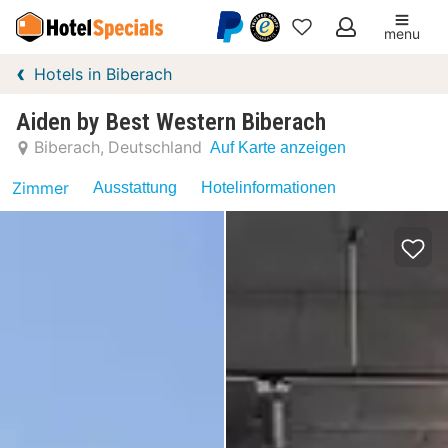
menu
Meine
Hotels in Biberach
Favoriten
Aiden by Best Western Biberach
Biberach
Deutschland
Auf Karte anzeigen
Zimmer
Ausstattung
Hotelinformationen