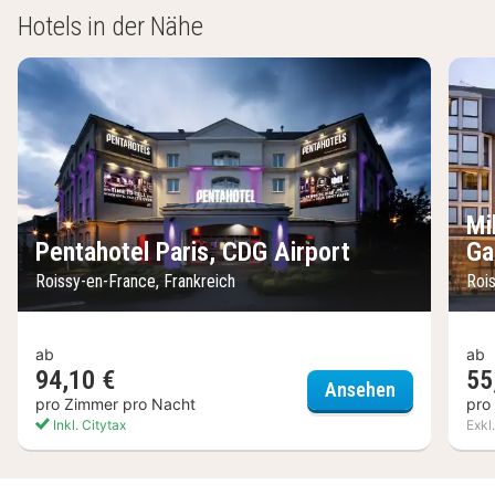
Hotels in der Nähe
Mi
Pentahotel Paris, CDG Airport
Ga
Roissy-en-France, Frankreich
Roi
ab
ab
94,10 €
55
Pentahotel P
Ansehen
pro Zimmer pro Nacht
pro
Inkl. Citytax
Exkl