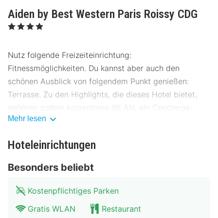
Aiden by Best Western Paris Roissy CDG
, 4 Sterne
Nutz folgende Freizeiteinrichtung:
Fitnessmöglichkeiten. Du kannst aber auch den
schönen Ausblick von folgendem Punkt genießen:
Terrasse. Zu den Highlights, die dieses Hotel bietet,
gehören zudem kostenloses WLAN, ein Concierge-
Mehr lesen
Service und ein Fernseher im öffentlichen Bereich.
Lass deinen Tag bei einem Drink an der Bar/Lounge
Hoteleinrichtungen
ausklingen. Ein nach Wunsch zubereitetes Frühstück
Besonders beliebt
wird unter der Woche von 06:00 Uhr bis 10:00 Uhr und
am Wochenende von 06:00 Uhr bis 10:30 Uhr gegen
Kostenpflichtiges Parken
Gebühr angeboten.
Gratis WLAN
Restaurant
Die offizielle Sternebewertung für diese Unterkunft