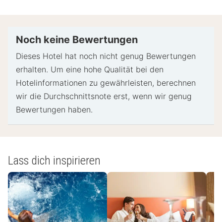
Beim Check-in werden ggf. ein Lichtbildausweis
und eine Kreditkarte für unvorhergesehene
Aufwendungen verlangt.
Noch keine Bewertungen
Je nach Verfügbarkeit beim Check-in wird
Dieses Hotel hat noch nicht genug Bewertungen
versucht, Sonderwünschen entgegenzukommen,
erhalten. Um eine hohe Qualität bei den
sie können jedoch nicht garantiert werden.
Hotelinformationen zu gewährleisten, berechnen
Eventuell fallen zusätzliche Gebühren an.
wir die Durchschnittsnote erst, wenn wir genug
Diese Unterkunft akzeptiert Kreditkarten, ANCV-
Bewertungen haben.
Chèques-Vacances und Bargeld.
- Spezielle Anweisungen:
Es wird ein Transferservice vom Flughafen
Lass dich inspirieren
angeboten (eventuell gegen Gebühr). Bitte teile
der Unterkunft dazu vor der Anreise deine
Ankunftszeit mit. Die entsprechenden
Kontaktinformationen findest du auf deiner