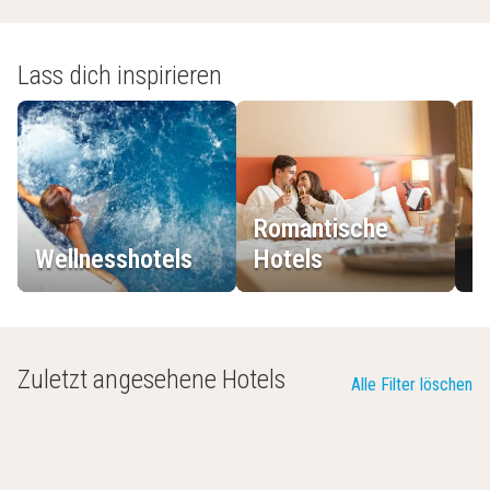
Lass dich inspirieren
Romantische
Wellnesshotels
Hotels
L
Zuletzt angesehene Hotels
Alle Filter löschen