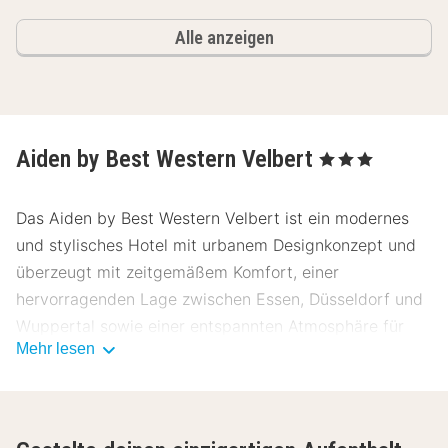
Alle anzeigen
Aiden by Best Western Velbert
, 3 Sterne
Das Aiden by Best Western Velbert ist ein modernes
und stylisches Hotel mit urbanem Designkonzept und
überzeugt mit zeitgemäßem Komfort, einer
hervorragenden Lage zwischen Essen, Düsseldorf und
Wuppertal sowie einer entspannten Atmosphäre für
Mehr lesen
Business- und Städtereisen. Hier erwarten dich
moderne Zimmer, lichtdurchflutete Räume und ein
besonderes Ambiente, perfekt für einen Kurztrip, einen
längeren Aufenthalt oder eine Geschäftsreise.