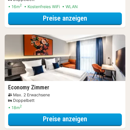
2
16m
Kostenfreies WiFi
WLAN
für Parken Spec
Preise anzeigen
Economy Zimmer
Max. 2 Erwachsene
Doppelbett
2
18m
für Parken Spec
Preise anzeigen