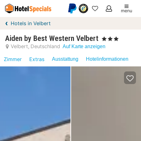
menu
Meine
Hotels in Velbert
Favoriten
Aiden by Best Western Velbert
, 3 Sterne
Velbert
Deutschland
Auf Karte anzeigen
Zimmer
Extras
Ausstattung
Hotelinformationen