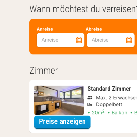
Wann möchtest du verreisen
Anreise
Abreise
Anreise
Abreise
Zimmer
Standard Zimmer
Max. 2 Erwachsen
Doppelbett
2
20m
Balkon
B
für Wellness Spec
Preise anzeigen