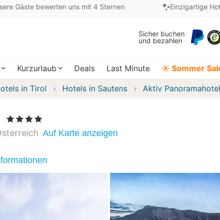
sere Gäste bewerten uns mit 4 Sternen
Einzigartige Ho
Sicher buchen
und bezahlen
Kurzurlaub
Deals
Last Minute
☀️ Sommer Sal
otels in Tirol
Hotels in Sautens
Aktiv Panoramahotel
l
, 4 Sterne
sterreich
Auf Karte anzeigen
nformationen