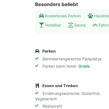
Besonders beliebt
Tischtennisplatten,
das Yoga-Angebot.
Kostenloses Parken
Haustier
Umgebung Aktiv Panoramahotel
Hotelbar
Sauna
Fahrr
Entdecke die sehenswerte Natur run
wanderst. Du möchtest mehr Action? B
tolle Aussicht lohnt sich die Fahrt
Parken
kannst du etwas über die (Kunst-)Ge
Behindertengerechte Parkplätze
Parken beim Hotel
Gratis
Essen und Trinken
Ernährungswünsche: Glutenfrei,
Vegetarisch
Restaurant