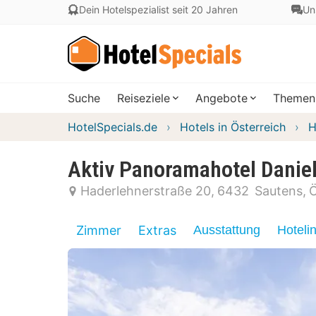
Dein Hotelspezialist seit 20 Jahren
Un
Suche
Reiseziele
Angebote
Themen
HotelSpecials.de
Hotels in Österreich
H
Aktiv Panoramahotel Danie
Haderlehnerstraße 20
6432
Sautens
Ö
Zimmer
Extras
Ausstattung
Hoteli