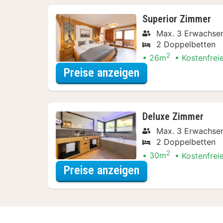
Superior Zimmer
Max. 3 Erwachsen
2 Doppelbetten
2
26m
Kostenfrei
für Wellness Spec
Preise anzeigen
Deluxe Zimmer
Max. 3 Erwachsen
2 Doppelbetten
2
30m
Kostenfrei
für Wellness Spec
Preise anzeigen