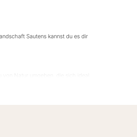
Landschaft Sautens kannst du es dir
u von Natur umgeben, die sich ideal
mmer sind mit Telefon, Sat-TV, WLAN,
usche und WC ausgestattet.