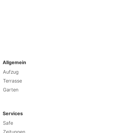
ieren gehst, Rad fährst oder
 Rafting in die Wellen. Für eine
 fündig, denn im Turmmuseum Ötz
Allgemein
Aufzug
Terrasse
Garten
Services
Safe
Zeitungen