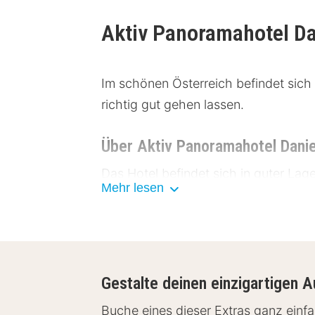
Aktiv Panoramahotel D
Im schönen Österreich befindet sich 
richtig gut gehen lassen.
Über Aktiv Panoramahotel Danie
Das Hotel befindet sich in guter Lag
Mehr lesen
für einen Urlaub voller Abenteuer eig
Einrichtungen Aktiv Panoramaho
Das Aktiv Panoramahotel Daniel biete
Gestalte deinen einzigartigen A
Radio und Balkon mit Blick in die 
Buche eines dieser Extras ganz ein