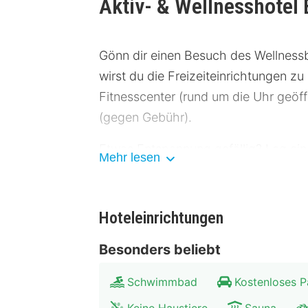
Aktiv- & Wellnesshotel
Gönn dir einen Besuch des Wellness
wirst du die Freizeiteinrichtungen 
Fitnesscenter (rund um die Uhr geöf
(gegen Gebühr).
Etwas Entspannung gefällig? Leg eine
Mehr lesen
von 07:30 Uhr bis 10:30 Uhr angebo
Die Hotelstars Union vergibt offiziel
Hoteleinrichtungen
stars.
Besonders beliebt
Zum Angebot gehören ein Express-Ch
Transferservice vom Hotel zum Flugha
Schwimmbad
Kostenloses P
Parkservice (kostenlos).