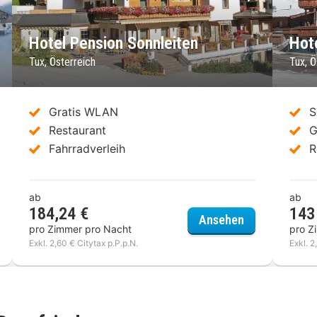
chstes Bild
Vorheriges Bild
Nächstes 
Vo
Hotel Pension Sonnleiten
Hot
Tux, Österreich
Tux, Ö
Gratis WLAN
S
Restaurant
G
Fahrradverleih
R
ab
ab
184,24 €
143
rthotel Dorfplatzl
Hotel Pension
Ansehen
pro Zimmer pro Nacht
pro Z
Exkl. 2,60 € Citytax p.P.p.N.
Exkl. 2