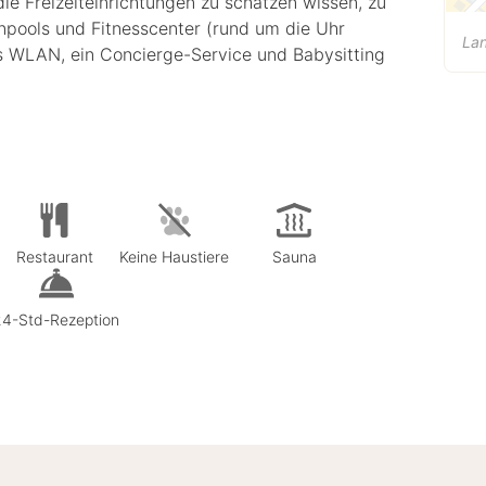
ie Freizeiteinrichtungen zu schätzen wissen, zu
npools und Fitnesscenter (rund um die Uhr
La
es WLAN, ein Concierge-Service und Babysitting
Restaurant
Keine Haustiere
Sauna
24-Std-Rezeption