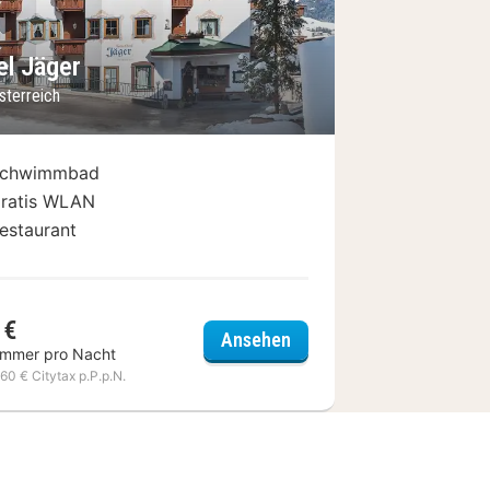
Bild
rheriges Bild
Nächstes Bild
el Jäger
sterreich
chwimmbad
ratis WLAN
estaurant
 €
 Sonnleiten
Hotel Jäger
Ansehen
immer pro Nacht
,60 € Citytax p.P.p.N.