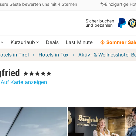
sere Gäste bewerten uns mit 4 Sternen
Einzigartige Ho
Sicher buchen
und bezahlen
Kurzurlaub
Deals
Last Minute
☀️ Sommer Sal
otels in Tirol
Hotels in Tux
Aktiv- & Wellnesshotel B
gfried
, 5 Sterne
Auf Karte anzeigen