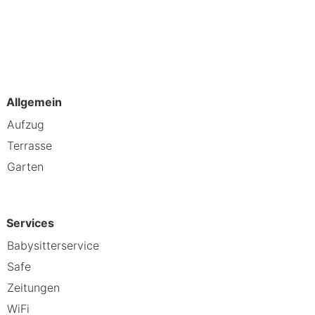
ie zu Hause. Ein WLAN-
 Regenduschen und kostenlose
elefone, mit denen du kostenlose
Allgemein
e in Lanersbach – 0,2 km Eggalmbahn
Aufzug
Nord – 2,7 km Mehlerhaus – 3,9 km
Terrasse
amsmoos – 6,4 km 8er Sommerberg – 7
Garten
 Wellnesshotel Bergfried ist
Services
arrkirche in Lanersbach entfernt.
Babysitterservice
Safe
Zeitungen
WiFi