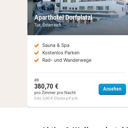
Vorheriges Bild
Nä
Aparthotel Dorfplatzl
Tux, Österreich
Sauna & Spa
Kostenlos Parken
Rad- und Wanderwege
ab
380,70 €
Apa
Ansehen
pro Zimmer pro Nacht
Exkl. 2,60 € Citytax p.P.p.N.