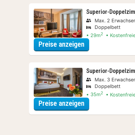
Superior-Doppelzi
Max. 2 Erwachse
Doppelbett
2
29m
Kostenfrei
für Entdecke die 
Preise anzeigen
Superior-Doppelzim
Max. 3 Erwachse
Doppelbett
2
35m
Kostenfrei
für Entdecke die 
Preise anzeigen