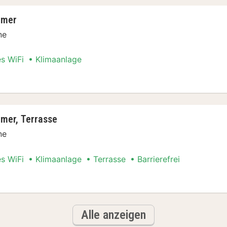
mmer
ne
es WiFi
Klimaanlage
Stadt Special
mer, Terrasse
ne
es WiFi
Klimaanlage
Terrasse
Barrierefrei
Stadt Special
Alle anzeigen