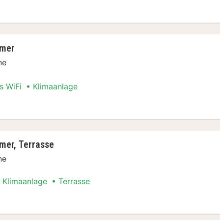
er, 2 Einzelbetten
mmer
ne
s WiFi
Klimaanlage
Stadt Special
mer, Terrasse
ne
Klimaanlage
Terrasse
Stadt Special