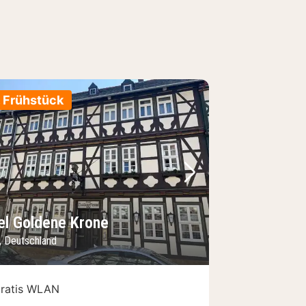
. Frühstück
Bild
rheriges Bild
Nächstes Bild
el Goldene Krone
, Deutschland
ratis WLAN