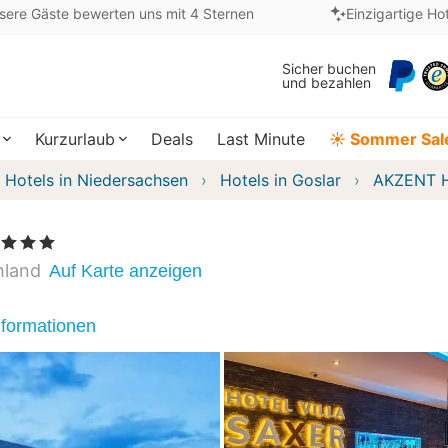
sere Gäste bewerten uns mit 4 Sternen
Einzigartige Ho
Sicher buchen
und bezahlen
Kurzurlaub
Deals
Last Minute
☀️ Sommer Sal
Hotels in Niedersachsen
Hotels in Goslar
AKZENT Ho
 Sterne
hland
Auf Karte anzeigen
nformationen