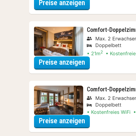
für Comfort-Zimm
Preise anzeigen
Comfort-Doppelzi
Max. 2 Erwachse
Doppelbett
2
21m
Kostenfreie
für Entdecke die 
Preise anzeigen
Comfort-Doppelzim
Max. 2 Erwachse
Doppelbett
Kostenfreies WiFi
für Entdecke die 
Preise anzeigen