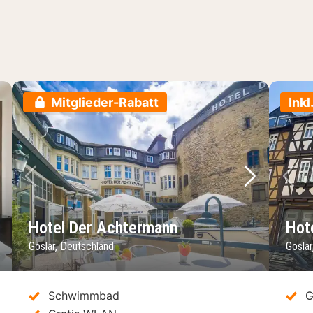
Mitglieder-Rabatt
Inkl
chstes Bild
Vorheriges Bild
Nächstes 
Vo
Hotel Der Achtermann
Hot
Goslar, Deutschland
Goslar
Schwimmbad
G