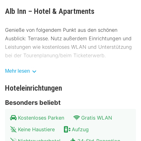
Alb Inn – Hotel & Apartments
Genieße von folgendem Punkt aus den schönen
Ausblick: Terrasse. Nutz außerdem Einrichtungen und
Leistungen wie kostenloses WLAN und Unterstützung
bei der Tourenplanung/beim Ticketerwerb.
Ein inbegriffenes Frühstücksbuffet wird täglich von
Mehr lesen
06:30 Uhr bis 09:30 Uhr angeboten.
Hoteleinrichtungen
Zum Angebot gehören ein Express-Check-in, ein
Express-Check-out und eine Gepäckaufbewahrung. Vor
Besonders beliebt
Ort gibt es Folgendes: Parken ohne Service (kostenlos).
Kostenloses Parken
Gratis WLAN
Buche einen Aufenthalt in einem der 60 Zimmer mit
Keine Haustiere
Aufzug
Flachbildfernseher. Ein WLAN-Internetzugang
(kostenlos) steht zur Verfügung. Die Badezimmer