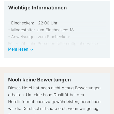
Wichtige Informationen
- Einchecken: - 22:00 Uhr
- Mindestalter zum Einchecken: 18
- Anweisungen zum Einchecken:
Für zusätzliche Personen fallen möglicherweise
Wichtige
Mehr lesen
Gebühren an, die abhängig von den Bestimmungen
Informationen
der Unterkunft variieren können.
Beim Check-in werden ggf. ein Lichtbildausweis
und eine Kreditkarte, Debitkarte oder Kaution in
bar für unvorhergesehene Aufwendungen verlangt.
Noch keine Bewertungen
Je nach Verfügbarkeit beim Check-in wird
Dieses Hotel hat noch nicht genug Bewertungen
versucht, Sonderwünschen entgegenzukommen,
erhalten. Um eine hohe Qualität bei den
sie können jedoch nicht garantiert werden.
Hotelinformationen zu gewährleisten, berechnen
Eventuell fallen zusätzliche Gebühren an.
wir die Durchschnittsnote erst, wenn wir genug
Diese Unterkunft akzeptiert Kreditkarten und