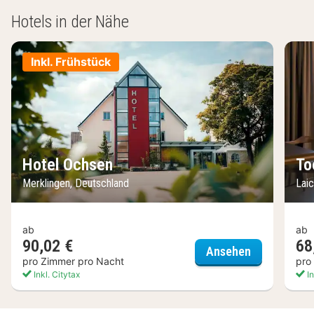
Hotels in der Nähe
Inkl. Frühstück
Hotel Ochsen
To
Merklingen, Deutschland
Lai
ab
ab
90,02 €
68
Hotel Ochse
Ansehen
pro Zimmer pro Nacht
pro
Inkl. Citytax
In