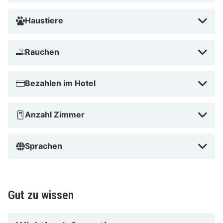
von Strand von Binz und 30,3 km von Hafen Sassnitz
entfernt.
Haustiere
Mönchgüter Museen in der Nähe
Rauchen
Bezahlen im Hotel
Anzahl Zimmer
Sprachen
Gut zu wissen