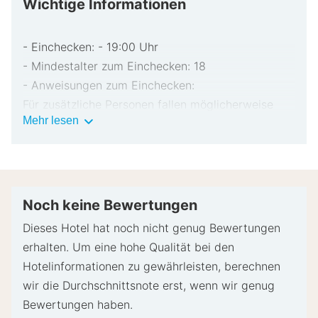
Wichtige Informationen
- Einchecken: - 19:00 Uhr
- Mindestalter zum Einchecken: 18
- Anweisungen zum Einchecken:
Für zusätzliche Personen fallen möglicherweise
Wichtige
Mehr lesen
Gebühren an, die abhängig von den Bestimmungen
Informationen
der Unterkunft variieren können.
Beim Check-in werden ggf. ein Lichtbildausweis
und eine Kreditkarte, Debitkarte oder Kaution in
bar für unvorhergesehene Aufwendungen verlangt.
Noch keine Bewertungen
Je nach Verfügbarkeit beim Check-in wird
Dieses Hotel hat noch nicht genug Bewertungen
versucht, Sonderwünschen entgegenzukommen,
erhalten. Um eine hohe Qualität bei den
sie können jedoch nicht garantiert werden.
Hotelinformationen zu gewährleisten, berechnen
Eventuell fallen zusätzliche Gebühren an.
wir die Durchschnittsnote erst, wenn wir genug
Diese Unterkunft akzeptiert Kreditkarten,
Bewertungen haben.
Debitkarten und Bargeld.