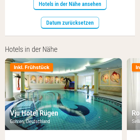
Hotels in der Nähe ansehen
Datum zurücksetzen
Hotels in der Nähe
Inkl. Frühstück
I
Vju Hotel Rügen
Ro
Göhren, Deutschland
Sell