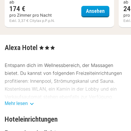
ab
ab
174 €
24
Vju Hotel R
Ansehen
pro Zimmer pro Nacht
pro
Exkl. 3,37 € Citytax p.P.p.N.
Exkl
Alexa Hotel
, 3 Sterne
Entspann dich im Wellnessbereich, der Massagen
bietet. Du kannst von folgenden Freizeiteinrichtungen
profitieren: Innenpool, Strömungskanal und Sauna.
Kostenloses WLAN, ein Kamin in der Lobby und ein
Verkaufsautomat stehen ebenfalls zur Verfügung.
Mehr lesen
Genieße Mittagessen oder Abendessen bei ALEXA
Restaurant, einem Restaurant mit Schwerpunkt auf
Hoteleinrichtungen
regionale Küche. Oder bleib gemütlich auf deinem