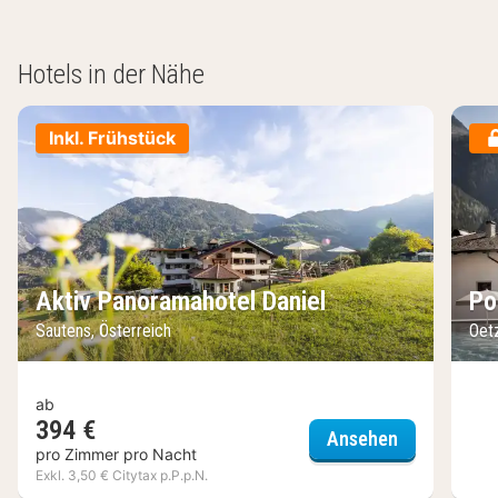
Hotels in der Nähe
Inkl. Frühstück
Aktiv Panoramahotel Daniel
Po
Sautens, Österreich
Oetz
ab
394 €
Aktiv Panor
Ansehen
pro Zimmer pro Nacht
Exkl. 3,50 € Citytax p.P.p.N.