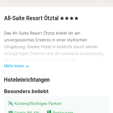
All-Suite Resort Ötztal
, 4 Sterne
Das All-Suite Resort Ötztal bietet dir ein
unvergessliches Erlebnis in einer idyllischen
Umgebung. Dieses Hotel in besticht durch seinen
einzigartigen Charme und die exklusive Ausstattung,
die jeden Aufenthalt besonders macht.
Mehr lesen
Lage All-Suite Resort Ötztal
Hoteleinrichtungen
Das All-Suite Resort Ötztal liegt ideal, nur wenige
Schritte vom Zentrum entfernt. Du bist in der Nähe des
Besonders beliebt
Hauptplatzes und kannst die Sehenswürdigkeiten der
Umgebung bequem erkunden. Öffentliche
Kostenpflichtiges Parken
Verkehrsmittel wie Busse und Züge sind leicht
Gratis WLAN
Restaurant