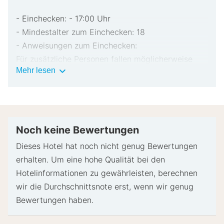
hat!
- Einchecken: - 17:00 Uhr
- Mindestalter zum Einchecken: 18
- Anweisungen zum Einchecken:
Für zusätzliche Personen fallen möglicherweise
Wichtige
Mehr lesen
Gebühren an, die abhängig von den Bestimmungen
Informationen
der Unterkunft variieren können.
Beim Check-in werden ggf. ein Lichtbildausweis
und eine Kreditkarte, Debitkarte oder Kaution in
bar für unvorhergesehene Aufwendungen verlangt.
Noch keine Bewertungen
Je nach Verfügbarkeit beim Check-in wird
Dieses Hotel hat noch nicht genug Bewertungen
versucht, Sonderwünschen entgegenzukommen,
erhalten. Um eine hohe Qualität bei den
sie können jedoch nicht garantiert werden.
Hotelinformationen zu gewährleisten, berechnen
Eventuell fallen zusätzliche Gebühren an.
wir die Durchschnittsnote erst, wenn wir genug
Diese Unterkunft akzeptiert Kreditkarten,
Bewertungen haben.
Debitkarten und Bargeld.
Der Gastgeber hat nicht angegeben, ob es in der