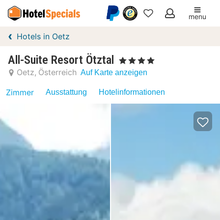
menu
Meine
Hotels in Oetz
Favoriten
All-Suite Resort Ötztal
, 4 Sterne
Oetz
Österreich
Auf Karte anzeigen
Zimmer
Ausstattung
Hotelinformationen