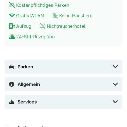
Allegro Barcelona liegt im Herzen von Barcelona, nur
Kostenpflichtiges Parken
15 Gehminuten entfernt von: Casa Milà und Passeig de
Gratis WLAN
Keine Haustiere
Gràcia. Dieses Hotel im Boutique-Stil ist 1 km von Casa
Batllo und 1,5 km von La Rambla entfernt.
Aufzug
Nichtraucherhotel
Casa Milà in der Nähe
24-Std-Rezeption
Parken
Allgemein
Services