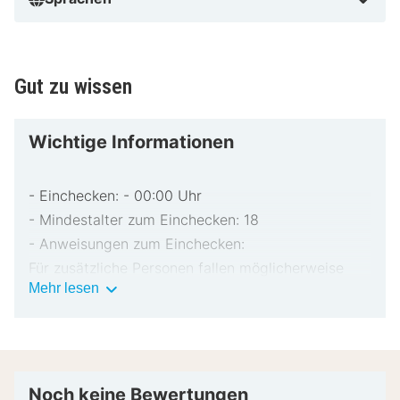
Gut zu wissen
Wichtige Informationen
- Einchecken: - 00:00 Uhr
- Mindestalter zum Einchecken: 18
- Anweisungen zum Einchecken:
Für zusätzliche Personen fallen möglicherweise
Wichtige
Mehr lesen
Gebühren an, die abhängig von den Bestimmungen
Informationen
der Unterkunft variieren können.
Beim Check-in werden ggf. ein Lichtbildausweis
und eine Kreditkarte, Debitkarte oder Kaution in
bar für unvorhergesehene Aufwendungen verlangt.
Noch keine Bewertungen