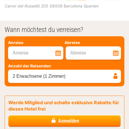
Carrer del Rosselló 205
08008
Barcelona
Spanien
Wann möchtest du verreisen?
Anreise
Abreise
Anreise
Abreise
Anzahl der Reisenden
2 Erwachsene (1 Zimmer)
Werde Mitglied und schalte exklusive Rabatte für
dieses Hotel frei
Anmelden