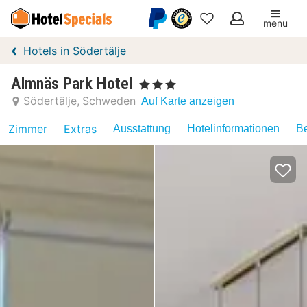
menu
Meine
Hotels in Södertälje
Favoriten
Almnäs Park Hotel
, 3 Sterne
Södertälje
Schweden
Auf Karte anzeigen
Zimmer
Extras
Ausstattung
Hotelinformationen
Be