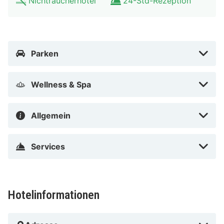
Nichtraucherhotel
24-Std-Rezeption
minütige Fahrt von AXA Sports Center und eine 6-
minütige Fahrt von Lådbilslandet entfernt. Dieses Hotel
ist 6 km von Södertälje Golfclub und 7,2 km von
Vidbynäs Golfclub entfernt.
Parken
In Södertälje
Wellness & Spa
Allgemein
Services
Hotelinformationen