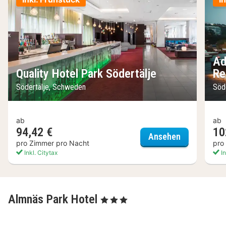
Ad
Quality Hotel Park Södertälje
Re
Södertälje, Schweden
Söd
ab
ab
94,42 €
10
Quality Hote
Ansehen
pro Zimmer pro Nacht
pro
Inkl. Citytax
In
Almnäs Park Hotel
, 3 Sterne