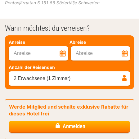
Pontonjärgatan 5
151 66
Södertälje
Schweden
Wann möchtest du verreisen?
Anreise
Abreise
Anreise
Abreise
Anzahl der Reisenden
2 Erwachsene (1 Zimmer)
Werde Mitglied und schalte exklusive Rabatte für
dieses Hotel frei
Anmelden