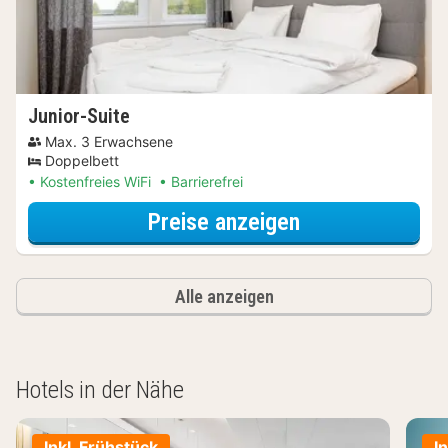
Junior-Suite
Max. 3 Erwachsene
Doppelbett
Kostenfreies WiFi
Barrierefrei
für Wellnessres
Preise anzeigen
Alle anzeigen
Hotels in der Nähe
Inkl. Frühstück
I