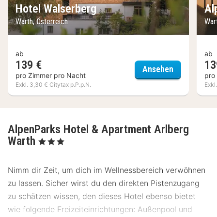
Hotel Walserberg
Al
Warth, Österreich
Wart
ab
ab
139 €
13
Hotel Walse
Ansehen
pro Zimmer pro Nacht
pro
Exkl. 3,30 € Citytax p.P.p.N.
Exkl
AlpenParks Hotel & Apartment Arlberg
Warth
, 3 Sterne
Nimm dir Zeit, um dich im Wellnessbereich verwöhnen
zu lassen. Sicher wirst du den direkten Pistenzugang
zu schätzen wissen, den dieses Hotel ebenso bietet
wie folgende Freizeiteinrichtungen: Außenpool und