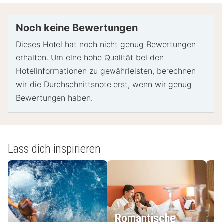
und eine Kreditkarte, Debitkarte oder Kaution in
bar für unvorhergesehene Aufwendungen verlangt.
Noch keine Bewertungen
Je nach Verfügbarkeit beim Check-in wird
Dieses Hotel hat noch nicht genug Bewertungen
versucht, Sonderwünschen entgegenzukommen,
erhalten. Um eine hohe Qualität bei den
sie können jedoch nicht garantiert werden.
Hotelinformationen zu gewährleisten, berechnen
Eventuell fallen zusätzliche Gebühren an.
wir die Durchschnittsnote erst, wenn wir genug
Diese Unterkunft akzeptiert Kreditkarten; Bargeld
Bewertungen haben.
wird nicht akzeptiert.
Bargeldlose Transaktionen sind verfügbar
Geräuschfreie Zimmer können nicht garantiert
werden
Lass dich inspirieren
Zu den Sicherheitsvorrichtungen dieser Unterkunft
gehören ein Feuerlöscher und ein Erste-Hilfe-
Kasten.
Für Gäste ohne COVID-19-Impfung besteht in der
Unterkunft Maskenpflicht
Romantische