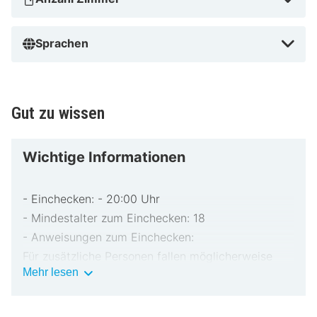
Sprachen
Gut zu wissen
Wichtige Informationen
- Einchecken: - 20:00 Uhr
- Mindestalter zum Einchecken: 18
- Anweisungen zum Einchecken:
Für zusätzliche Personen fallen möglicherweise
Wichtige
Mehr lesen
Gebühren an, die abhängig von den Bestimmungen
Informationen
der Unterkunft variieren können.
Beim Check-in werden ggf. ein Lichtbildausweis