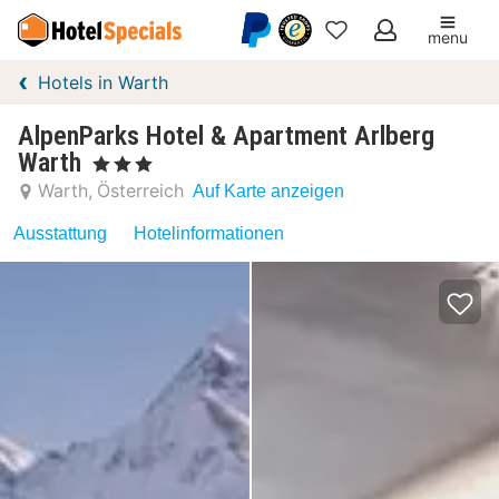
menu
Meine
Hotels in Warth
Favoriten
AlpenParks Hotel & Apartment Arlberg
Warth
, 3 Sterne
Warth
Österreich
Auf Karte anzeigen
Ausstattung
Hotelinformationen