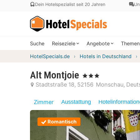
Dein Hotelspezialist seit 20 Jahren
Un
Suche
Reiseziele
Angebote
Themen
HotelSpecials.de
Hotels in Deutschland
Alt Montjoie
, 3 Sterne
Stadtstraße 18
52156
Monschau
Deut
Zimmer
Ausstattung
Hotelinformatio
Romantisch