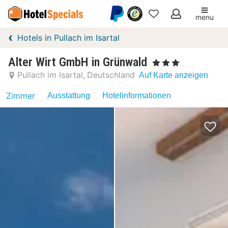
menu
Meine
Hotels in Pullach im Isartal
Favoriten
Alter Wirt GmbH in Grünwald
, 3 Sterne
Pullach im Isartal
Deutschland
Auf Karte anzeigen
Zimmer
Ausstattung
Hotelinformationen