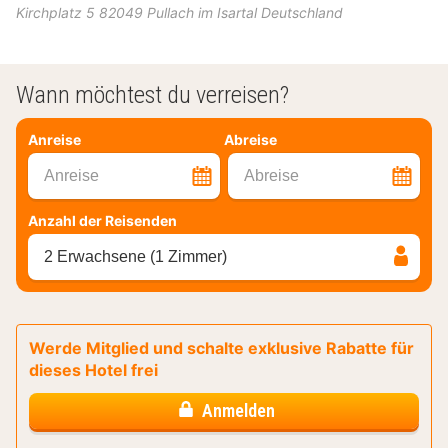
Kirchplatz 5
82049
Pullach im Isartal
Deutschland
Wann möchtest du verreisen?
Anreise
Abreise
Anreise
Abreise
Anzahl der Reisenden
2 Erwachsene (1 Zimmer)
Werde Mitglied und schalte exklusive Rabatte für
dieses Hotel frei
Anmelden