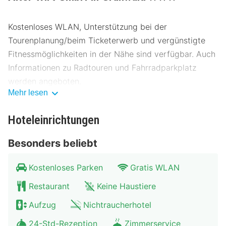
Kostenloses WLAN, Unterstützung bei der
Tourenplanung/beim Ticketerwerb und vergünstigte
Fitnessmöglichkeiten in der Nähe sind verfügbar. Auch
Informationen zu Radtouren und Fahrradparkplatz
werden angeboten.
Mehr lesen
Dieses Hotel bietet 2 Restaurants, du kannst dir aber
auch per Zimmerservice (bitte Zeiten beachten)
Hoteleinrichtungen
kulinarische Köstlichkeiten bestellen. Deinen Durst
Besonders beliebt
kannst du an der Bar/Lounge stillen. Ein inbegriffenes
Frühstücksbuffet wird unter der Woche von 06:30 Uhr
Kostenloses Parken
Gratis WLAN
bis 10:00 Uhr angeboten.
Restaurant
Keine Haustiere
Die Hotelstars Union vergibt offiziell
Aufzug
Nichtraucherhotel
Sternebeurteilungen für Unterkünfte in diesem Land:
Deutschland. Diese Unterkunft erhielt 3 stars.
24-Std-Rezeption
Zimmerservice