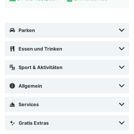
Zum Angebot gehören eine Gepäckaufbewahrung, ein
Tresorfach an der Rezeption und ein Aufzug. Für
Veranstaltungen beherbergt dieses Hotel 3
Parken
Tagungsräume. Vor Ort gibt es Folgendes: Parken ohne
Service (kostenlos).
Essen und Trinken
Fühl dich in einem der 54 Zimmer, die Minibar bieten,
wie zu Hause. Ein WLAN-Internetzugang (kostenlos)
Sport & Aktivitäten
steht zur Verfügung. Die Badezimmer bieten
Badewannen oder Duschen und Haartrockner. Zur
Allgemein
Austattung gehören Telefone ebenso wie Schreibtische
und tragbare Ventilatoren.
Services
Entfernungen werden bis auf 0,1 Kilometer gerundet.
Bavaria Filmstadt – 3,9 km Tierpark Hellabrunn – 9,6
Gratis Extras
km Brauerei Paulaner am Nockherberg – 10,6 km
Mariahilfplatz – 11,2 km Westpark – 11,8 km