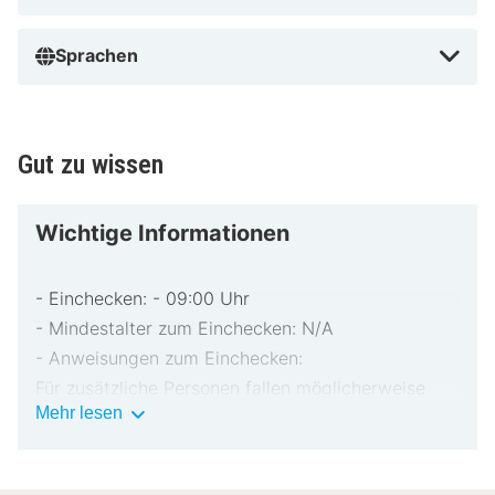
Sprachen
Gut zu wissen
Wichtige Informationen
- Einchecken: - 09:00 Uhr
- Mindestalter zum Einchecken: N/A
- Anweisungen zum Einchecken:
Für zusätzliche Personen fallen möglicherweise
Wichtige
Mehr lesen
Gebühren an, die abhängig von den Bestimmungen
Informationen
der Unterkunft variieren können.
Beim Check-in werden ggf. ein Lichtbildausweis