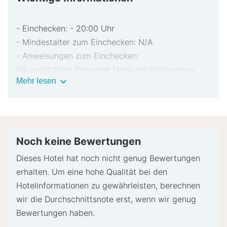
- Einchecken: - 20:00 Uhr
- Mindestalter zum Einchecken: N/A
- Anweisungen zum Einchecken:
Für zusätzliche Personen fallen möglicherweise
Wichtige
Mehr lesen
Gebühren an, die abhängig von den Bestimmungen
Informationen
der Unterkunft variieren können.
Beim Check-in werden ggf. ein Lichtbildausweis
und eine Kreditkarte, Debitkarte oder Kaution in
bar für unvorhergesehene Aufwendungen verlangt.
Noch keine Bewertungen
Je nach Verfügbarkeit beim Check-in wird
Dieses Hotel hat noch nicht genug Bewertungen
versucht, Sonderwünschen entgegenzukommen,
erhalten. Um eine hohe Qualität bei den
sie können jedoch nicht garantiert werden.
Hotelinformationen zu gewährleisten, berechnen
Eventuell fallen zusätzliche Gebühren an.
wir die Durchschnittsnote erst, wenn wir genug
Bitte wende dich im Voraus an die Unterkunft, um
Bewertungen haben.
einen Parkplatz auf dem Gelände zu reservieren