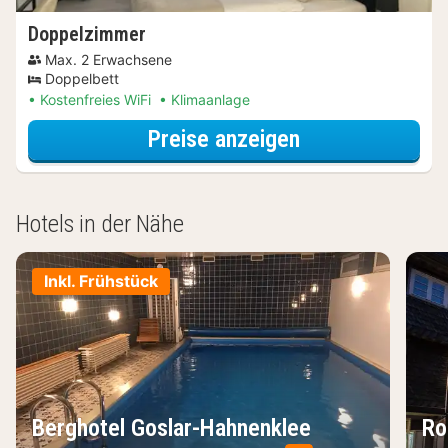
Doppelzimmer
Max. 2 Erwachsene
Doppelbett
Kostenfreies WiFi
Klimaanlage
für Doppelzimm
Preise anzeigen
Hotels in der Nähe
Inkl. Frühstück
Berghotel Goslar-Hahnenklee
Ro