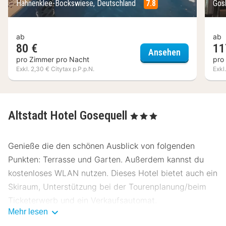
Hahnenklee-Bockswiese, Deutschland
7.8
Gos
ab
ab
80 €
11
Berghotel G
Ansehen
pro Zimmer pro Nacht
pro
Exkl. 2,30 € Citytax p.P.p.N.
Exkl
Altstadt Hotel Gosequell
, 3 Sterne
Genieße die den schönen Ausblick von folgenden
Punkten: Terrasse und Garten. Außerdem kannst du
kostenloses WLAN nutzen. Dieses Hotel bietet auch ein
Skiraum, Unterstützung bei der Tourenplanung/beim
Ticketerwerb und ein Verkaufsautomat.
Mehr lesen
Genieße internationale Küche im Gosequell, einem ein