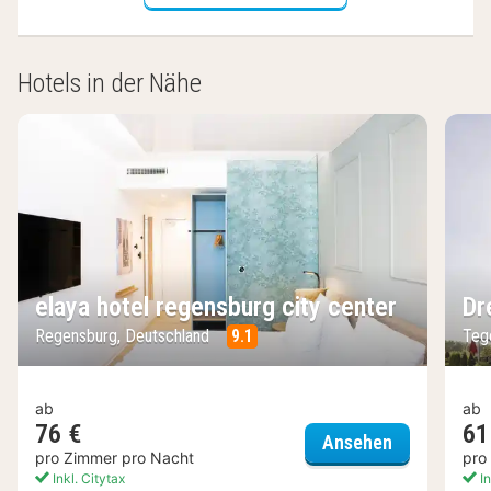
Hotels in der Nähe
elaya hotel regensburg city center
Dr
Regensburg, Deutschland
9.1
Teg
ab
ab
76 €
61
elaya hotel 
Ansehen
pro Zimmer pro Nacht
pro
Inkl. Citytax
In