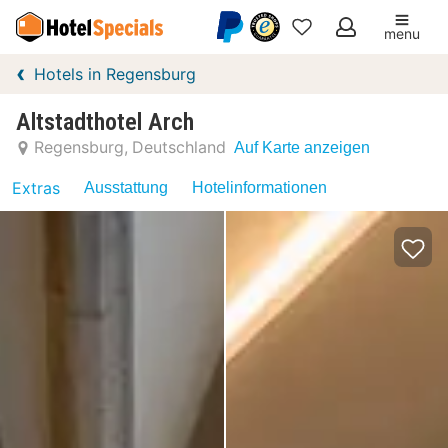
menu
Meine
Hotels in Regensburg
Favoriten
Altstadthotel Arch
Regensburg
Deutschland
Auf Karte anzeigen
Extras
Ausstattung
Hotelinformationen