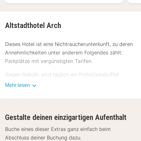
Altstadthotel Arch
Dieses Hotel ist eine Nichtraucherunterkunft, zu deren
Annehmlichkeiten unter anderem Folgendes zählt:
Parkplätze mit vergünstigten Tarifen.
Gegen Gebühr wird täglich ein Frühstücksbuffet
angeboten.
Mehr lesen
Für Veranstaltungen beherbergt dieses Hotel 2
Tagungsräume.
Gestalte deinen einzigartigen Aufenthalt
Buche einen Aufenthalt in einem der 87 Zimmer mit
Flachbildfernseher. Ein WLAN-Internetzugang
Buche eines dieser Extras ganz einfach beim
(kostenlos) steht zur Verfügung. Die Badezimmer
Abschluss deiner Buchung dazu.