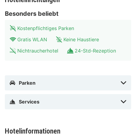
Regensburg, nur 5 Minuten Fußmarsch von Donau und
Besonders beliebt
Regensburger Dom entfernt. Dieses Hotel ist 0,8 km
von Steinerne Brücke und 1,6 km von Schloss Thurn
Kostenpflichtiges Parken
und Taxis entfernt.
Gratis WLAN
Keine Haustiere
In Regensburg (Innenstadt von Regensburg)
Nichtraucherhotel
24-Std-Rezeption
Parken
Services
Hotelinformationen