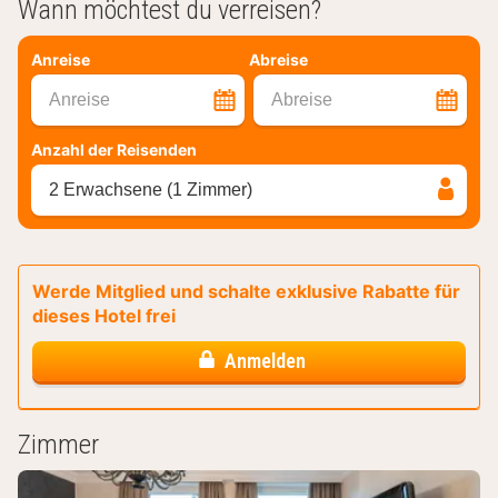
Wann möchtest du verreisen?
Anreise
Abreise
Anreise
Abreise
Anzahl der Reisenden
2 Erwachsene (1 Zimmer)
Werde Mitglied und schalte exklusive Rabatte für
dieses Hotel frei
Anmelden
Zimmer