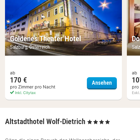
Goldenes Theater Hotel
Do
Salzburg, Österreich
Salz
ab
ab
170 €
10
Goldenes Th
Ansehen
pro Zimmer pro Nacht
pro
Inkl. Citytax
Exkl
Altstadthotel Wolf-Dietrich
, 4 Sterne