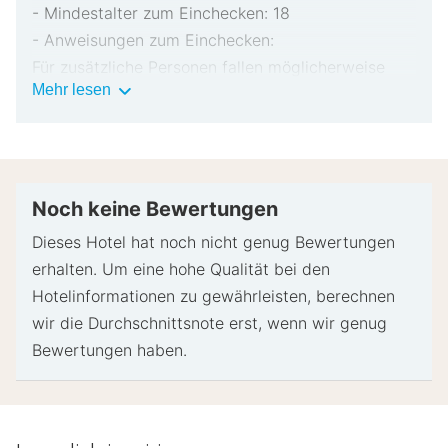
- Mindestalter zum Einchecken: 18
- Anweisungen zum Einchecken:
Für zusätzliche Personen fallen möglicherweise
Wichtige
Mehr lesen
Gebühren an, die abhängig von den Bestimmungen
Informationen
der Unterkunft variieren können.
Beim Check-in werden ggf. ein Lichtbildausweis
und eine Kreditkarte, Debitkarte oder Kaution in
bar für unvorhergesehene Aufwendungen verlangt.
Noch keine Bewertungen
Je nach Verfügbarkeit beim Check-in wird
Dieses Hotel hat noch nicht genug Bewertungen
versucht, Sonderwünschen entgegenzukommen,
erhalten. Um eine hohe Qualität bei den
sie können jedoch nicht garantiert werden.
Hotelinformationen zu gewährleisten, berechnen
Eventuell fallen zusätzliche Gebühren an.
wir die Durchschnittsnote erst, wenn wir genug
Diese Unterkunft akzeptiert Kreditkarten,
Bewertungen haben.
Debitkarten und Bargeld.
Diese Unterkunft ist mit Sicherheitsvorrichtungen
wie einem Rauchmelder ausgestattet.
Bitte beachte, dass kulturelle Normen und