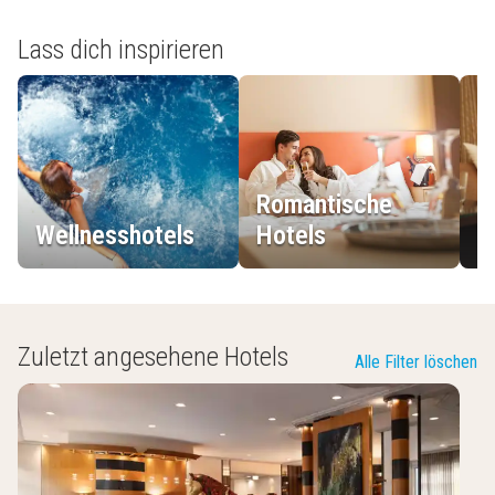
Lass dich inspirieren
Romantische
Wellnesshotels
Hotels
L
Zuletzt angesehene Hotels
Alle Filter löschen