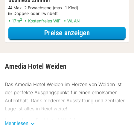
Business Zimmer
Max. 2 Erwachsene (max. 1 Kind)
Doppel- oder Twinbett
2
17m
Kostenfreies WiFi
WLAN
für Relax Speci
Preise anzeigen
Amedia Hotel Weiden
Das Amedia Hotel Weiden im Herzen von Weiden ist
der perfekte Ausgangspunkt für einen erholsamen
Aufenthalt. Dank moderner Ausstattung und zentraler
Lage ist alles in Reichweite!
Lage Amedia Hotel Weiden
Mehr lesen
Das Amedia Hotel Weiden liegt nur wenige Schritte