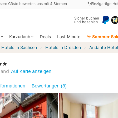
sere Gäste bewerten uns mit 4 Sternen
Einzigartige Ho
Sicher buchen
und bezahlen
Kurzurlaub
Deals
Last Minute
☀️ Sommer Sal
Hotels in Sachsen
Hotels in Dresden
Andante Hote
e
land
Auf Karte anzeigen
nformationen
Bewertungen (8)