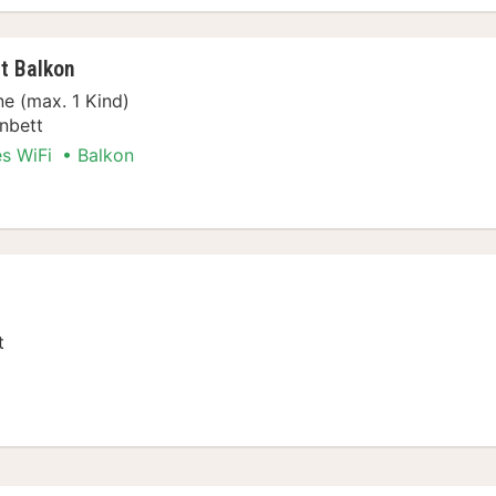
t Balkon
e (max. 1 Kind)
nbett
es WiFi
Balkon
ial
t
ial