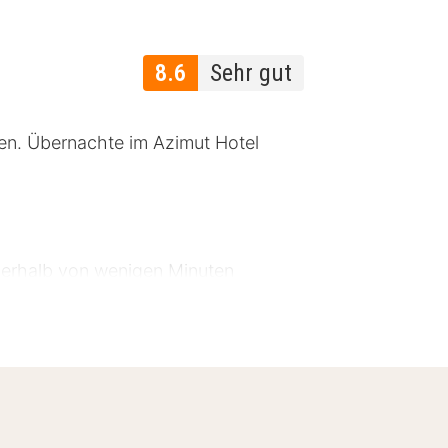
8.6
Sehr gut
en. Übernachte im Azimut Hotel
nerhalb von wenigen Minuten
, Fön, Fernseher, Radio, WLAN,
ar kannst du einen Cocktail oder