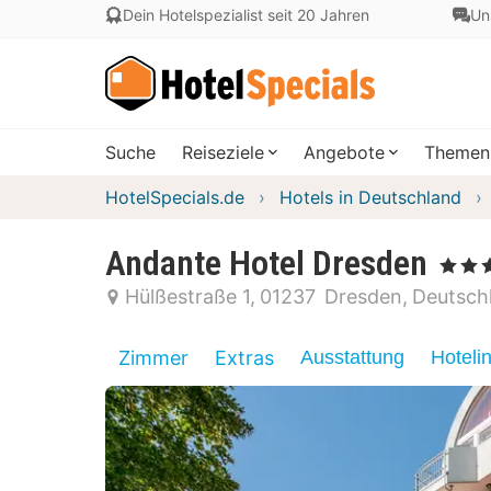
Dein Hotelspezialist seit 20 Jahren
Un
Suche
Reiseziele
Angebote
Themen
HotelSpecials.de
Hotels in Deutschland
Andante Hotel Dresden
, 4 Stern
Hülßestraße 1
01237
Dresden
Deutsch
Zimmer
Extras
Ausstattung
Hoteli