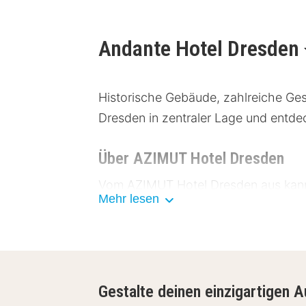
Andante Hotel Dresden
Historische Gebäude, zahlreiche Ge
Dresden in zentraler Lage und entde
Über AZIMUT Hotel Dresden
Vom AZIMUT Hotel Dresden aus kanns
Mehr lesen
erreichen.
Einrichtungen AZIMUT Hotel Dr
Das AZIMUT Hotel Dresden bietet 64
Gestalte deinen einzigartigen A
Telefon und Minibar ausgestattet sin