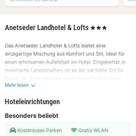
Anetseder Landhotel & Lofts
, 3 Sterne
Das Anetseder Landhotel & Lofts bietet eine
einzigartige Mischung aus Komfort und Stil, ideal für
einen erholsamen Aufenthalt im Hotel. Eingebettet in
malerische Landschaften, ist es der perfekte Ort für
Paare, die Ruhe und eine unvergessliche Erfahrung
Mehr lesen
suchen.
Lage Anetseder Landhotel & Lofts
Hoteleinrichtungen
Das Anetseder Landhotel & Lofts liegt in einer
Besonders beliebt
idyllischen Umgebung, nur wenige Kilometer vom
Stadtzentrum entfernt. Die Nähe zu kulturellen
Kostenloses Parken
Gratis WLAN
Highlights und der Natur macht es zu einem idealen