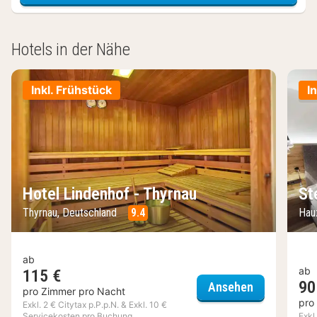
Hotels in der Nähe
Inkl. Frühstück
I
Hotel Lindenhof - Thyrnau
St
Thyrnau, Deutschland
9.4
Hau
ab
ab
115 €
90
Hotel Linde
Ansehen
pro Zimmer pro Nacht
pro
Exkl. 2 € Citytax p.P.p.N. & Exkl. 10 €
Servicekosten pro Buchung
Exkl