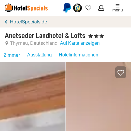
menu
Meine
HotelSpecials.de
Favoriten
Anetseder Landhotel & Lofts
, 3 Sterne
Thyrnau
Deutschland
Auf Karte anzeigen
Zimmer
Ausstattung
Hotelinformationen