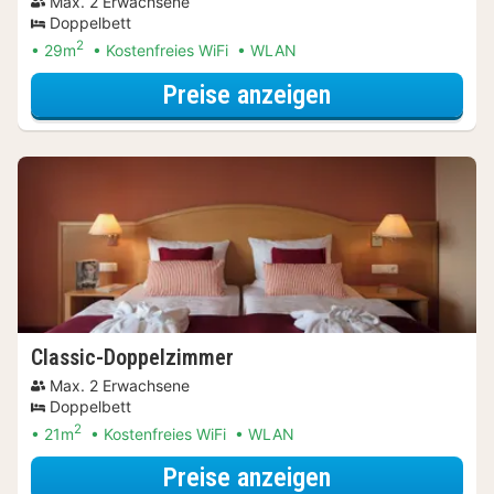
Max. 2 Erwachsene
Doppelbett
2
29m
Kostenfreies WiFi
WLAN
für Comfort-D
Preise anzeigen
Classic-Doppelzimmer
Max. 2 Erwachsene
Doppelbett
2
21m
Kostenfreies WiFi
WLAN
für Classic-Do
Preise anzeigen