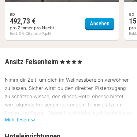
ab
ab
492,73 €
15
Hotel Post 
Ansehen
pro Zimmer pro Nacht
pro
Exkl. 3 € Citytax p.P.p.N.
Exkl
Ansitz Felsenheim
, 4 Sterne
Nimm dir Zeit, um dich im Wellnessbereich verwöhnen
zu lassen. Sicher wirst du den direkten Pistenzugang
zu schätzen wissen, den dieses Hotel ebenso bietet
wie folgende Freizeiteinrichtungen: Tennisplätze im
Freien und Sauna. Dieses Hotel bietet auch kostenloses
Mehr lesen
WLAN, ein Spielzimmer/Arcade-Spiele und ein
Skiraum. Nahe gelegene Attraktionen zu erreichen ist
Hoteleinrichtungen