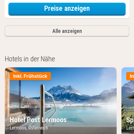
für Luxury-Stud
Preise anzeigen
Alle anzeigen
Hotels in der Nähe
Inkl. Frühstück
I
Hotel Post Lermoos
Sp
Lermoos, Österreich
Ler