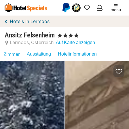
menu
Meine
Hotels in Lermoos
Favoriten
Ansitz Felsenheim
, 4 Sterne
Lermoos
Österreich
Auf Karte anzeigen
Zimmer
Ausstattung
Hotelinformationen