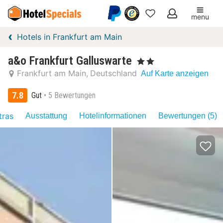
menu
Meine
Hotels in Frankfurt am Main
Favoriten
a&o Frankfurt Galluswarte
, 2 Sterne
Frankfurt am Main
Deutschland
Auf Karte anzeigen
7.8
Gut
5 Bewertungen
tras
Ausstattung
Hotelinformationen
Bewertungen (5)