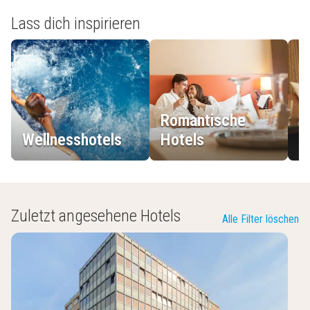
Lass dich inspirieren
Romantische
Wellnesshotels
Hotels
L
Zuletzt angesehene Hotels
Alle Filter löschen