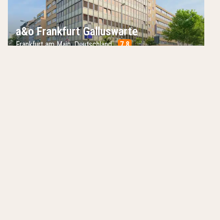
a&o Frankfurt Galluswarte
Frankfurt am Main
,
Deutschland
7.8
/10
24-Stunden-Rezeption
Sehr gute öffentliche Verkehrsanbindung
Moderne Zimmer
Hotels in der Nähe