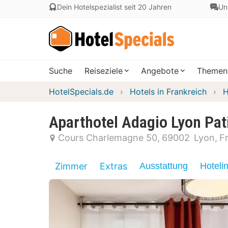
Dein Hotelspezialist seit 20 Jahren
Un
Suche
Reiseziele
Angebote
Themen
HotelSpecials.de
Hotels in Frankreich
H
Aparthotel Adagio Lyon Pat
Cours Charlemagne 50
69002
Lyon
F
Zimmer
Extras
Ausstattung
Hoteli