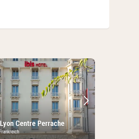
Bild
rheriges Bild
Nächstes Bild
s Lyon Centre Perrache
Frankreich