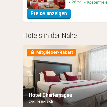
2
26m
Kostenfrei
für Entdecke die 
Preise anzeigen
Hotels in der Nähe
Mitglieder-Rabatt
Vorheriges Bild
Nä
Hotel Charlemagne
Lyon, Frankreich