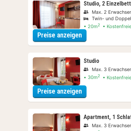
Studio, 2 Einzelbet
Max. 2 Erwachse
Twin- und Doppel
2
20m
Kostenfrei
für Entdecke die 
Preise anzeigen
Studio
Max. 3 Erwachse
2
30m
Kostenfrei
für Entdecke die 
Preise anzeigen
Apartment, 1 Schl
Max. 3 Erwachse