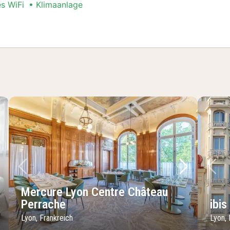
es WiFi
Klimaanlage
Stadt Special
chstes Bild
Vorheriges Bild
Nächstes 
Vo
Mercure Lyon Centre Château
Perrache
ibi
Lyon, Frankreich
Lyon, 