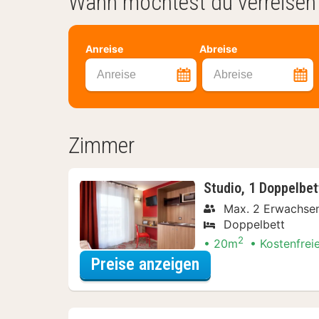
Wann möchtest du verreisen
Anreise
Abreise
Anreise
Abreise
Zimmer
Studio, 1 Doppelbet
Max. 2 Erwachse
Doppelbett
2
20m
Kostenfrei
für City Card Spe
Preise anzeigen