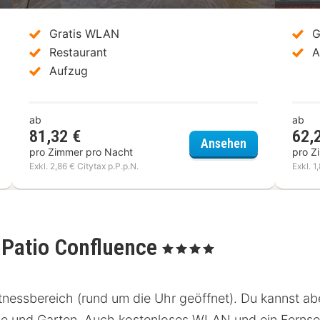
Gratis WLAN
G
Restaurant
A
Aufzug
ab
ab
81,32 €
62,
Mercure Lyon
Ansehen
pro Zimmer pro Nacht
pro Z
Exkl. 2,86 € Citytax p.P.p.N.
Exkl. 1
 Patio Confluence
, 4 Sterne
Fitnessbereich (rund um die Uhr geöffnet). Du kannst 
se und Garten. Auch kostenloses WLAN und ein Fernseh