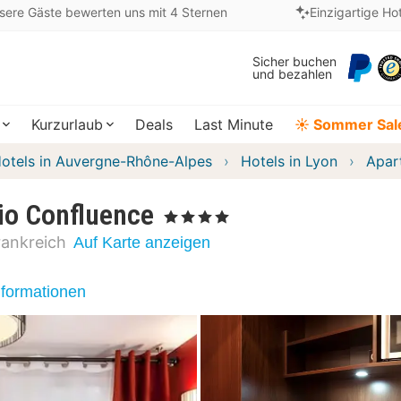
sere Gäste bewerten uns mit 4 Sternen
Einzigartige Ho
Sicher buchen
und bezahlen
Kurzurlaub
Deals
Last Minute
☀️ Sommer Sal
otels in Auvergne-Rhône-Alpes
Hotels in Lyon
Apar
io Confluence
, 4 Sterne
rankreich
Auf Karte anzeigen
nformationen