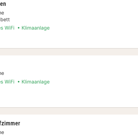
ten
ne
bett
es WiFi
Klimaanlage
Stadt Special
ne
es WiFi
Klimaanlage
Stadt Special
afzimmer
ne