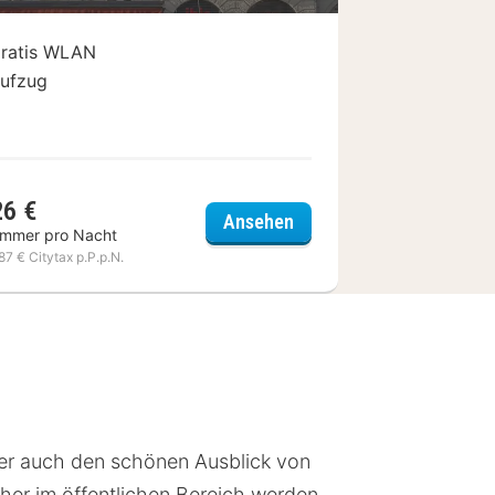
ratis WLAN
ufzug
26 €
 Centre Château Perrache
ibis Lyon Centre Perrach
Ansehen
immer pro Nacht
,87 € Citytax p.P.p.N.
aber auch den schönen Ausblick von
er im öffentlichen Bereich werden