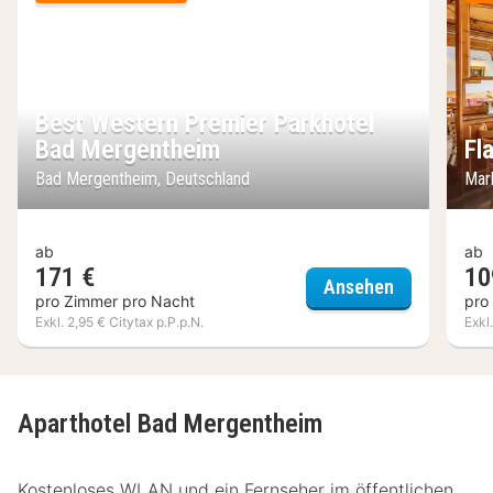
Best Western Premier Parkhotel
Bad Mergentheim
Fl
Bad Mergentheim, Deutschland
Mar
ab
ab
171 €
10
Best Wester
Ansehen
pro Zimmer pro Nacht
pro
Exkl. 2,95 € Citytax p.P.p.N.
Exkl
Aparthotel Bad Mergentheim
Kostenloses WLAN und ein Fernseher im öffentlichen