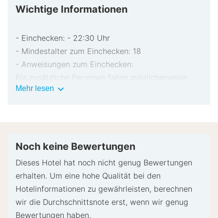
Wichtige Informationen
- Einchecken: - 22:30 Uhr
- Mindestalter zum Einchecken: 18
- Anweisungen zum Einchecken:
Für zusätzliche Personen fallen möglicherweise
Wichtige
Mehr lesen
Gebühren an, die abhängig von den Bestimmungen
Informationen
der Unterkunft variieren können.
Beim Check-in werden ggf. ein Lichtbildausweis
und eine Kreditkarte, Debitkarte oder Kaution in
bar für unvorhergesehene Aufwendungen verlangt.
Noch keine Bewertungen
Je nach Verfügbarkeit beim Check-in wird
Dieses Hotel hat noch nicht genug Bewertungen
versucht, Sonderwünschen entgegenzukommen,
erhalten. Um eine hohe Qualität bei den
sie können jedoch nicht garantiert werden.
Hotelinformationen zu gewährleisten, berechnen
Eventuell fallen zusätzliche Gebühren an.
wir die Durchschnittsnote erst, wenn wir genug
Diese Unterkunft akzeptiert Kreditkarten und
Bewertungen haben.