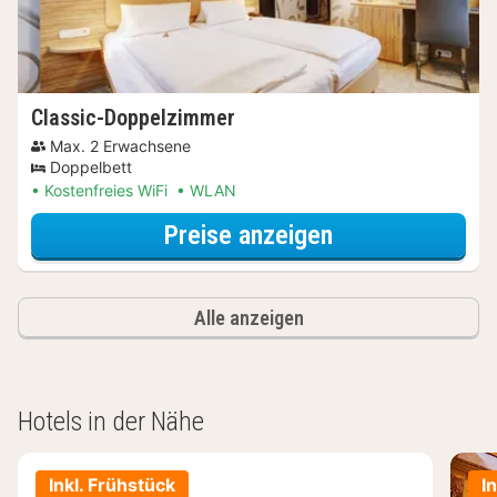
Classic-Doppelzimmer
Max. 2 Erwachsene
Doppelbett
Kostenfreies WiFi
WLAN
für Classic-Do
Preise anzeigen
Alle anzeigen
Hotels in der Nähe
Inkl. Frühstück
I